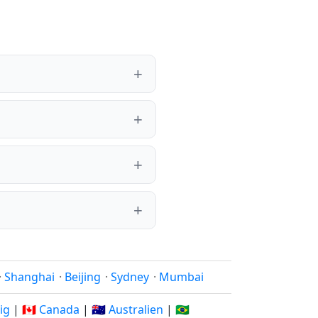
·
Shanghai
·
Beijing
·
Sydney
·
Mumbai
rig
|
🇨🇦 Canada
|
🇦🇺 Australien
|
🇧🇷