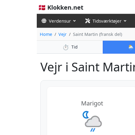
🇩🇰 Klokken.net
Verdensur
Tidsværktøjer
Home
Vejr
Saint Martin (fransk del)
⏱️
🌦️
Tid
Vejr i Saint Martin
Marigot