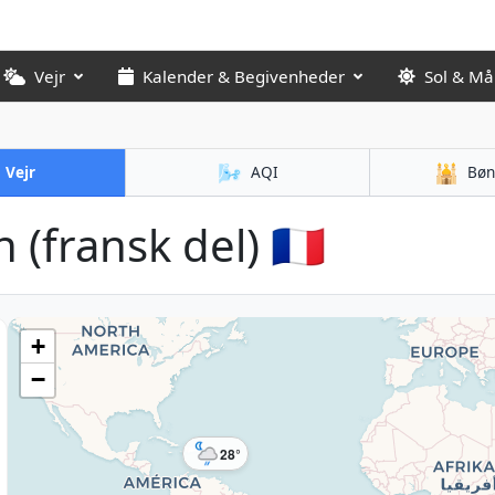
Vejr
Kalender & Begivenheder
Sol & M
🌬️
🕌
Vejr
AQI
Bøn
 (fransk del) 🇲🇫
+
−
28°