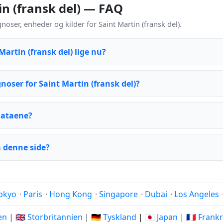
tin (fransk del) — FAQ
ser, enheder og kilder for Saint Martin (fransk del).
Martin (fransk del) lige nu?
oser for Saint Martin (fransk del)?
dataene?
 denne side?
okyo
·
Paris
·
Hong Kong
·
Singapore
·
Dubai
·
Los Angeles
ien
|
🇬🇧 Storbritannien
|
🇩🇪 Tyskland
|
🇯🇵 Japan
|
🇫🇷 Frank