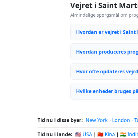
Vejret i Saint Mar
Almindelige spørgsmål om progno
Hvordan er vejret i Saint 
Hvordan produceres progn
Hvor ofte opdateres vejr
Hvilke enheder bruges på
Tid nu i disse byer:
New York
·
London
·
T
Tid nu i lande:
🇺🇸 USA
|
🇨🇳 Kina
|
🇮🇳 Ind