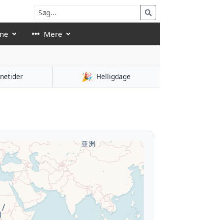
åne
Mere
🎉
netider
Helligdage