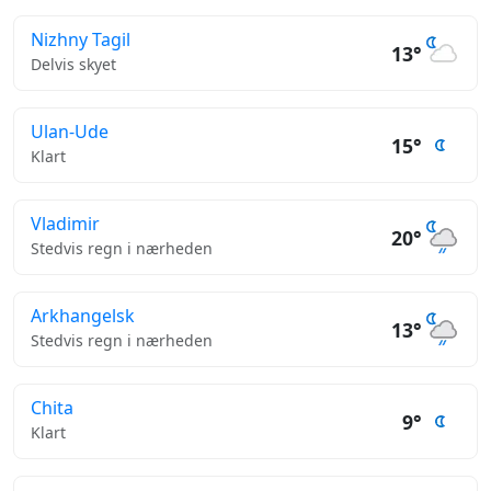
Nizhny Tagil
13°
Delvis skyet
Ulan-Ude
15°
Klart
Vladimir
20°
Stedvis regn i nærheden
Arkhangelsk
13°
Stedvis regn i nærheden
Chita
9°
Klart