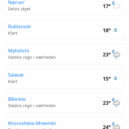
Nazran’
17°
Delvis skyet
Rubtsovsk
18°
Klart
Mytishchi
23°
Stedvis regn i nærheden
Salavat
15°
Klart
Bibirevo
23°
Stedvis regn i nærheden
Khoroshëvo-Mnevniki
24°