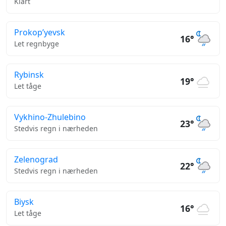
Klart
Prokop’yevsk
16°
Let regnbyge
Rybinsk
19°
Let tåge
Vykhino-Zhulebino
23°
Stedvis regn i nærheden
Zelenograd
22°
Stedvis regn i nærheden
Biysk
16°
Let tåge