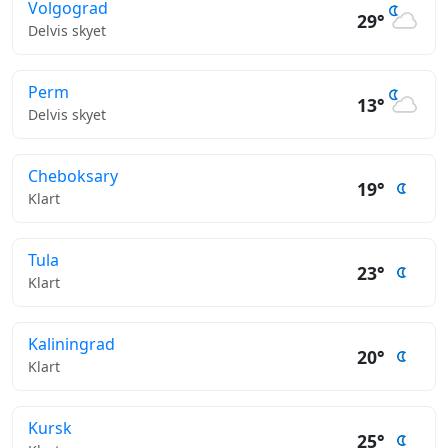
Volgograd
29°
Delvis skyet
Perm
13°
Delvis skyet
Cheboksary
19°
Klart
Tula
23°
Klart
Kaliningrad
20°
Klart
Kursk
25°