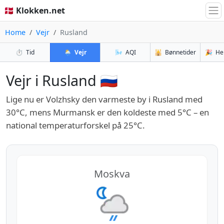
🇩🇰 Klokken.net
Home
Vejr
Rusland
⏱️
Tid
🌦️
Vejr
🌬️
AQI
🕌
Bønnetider
🎉
He
Vejr i Rusland 🇷🇺
Lige nu er Volzhsky den varmeste by i Rusland med
30°C, mens Murmansk er den koldeste med 5°C – en
national temperaturforskel på 25°C.
Moskva