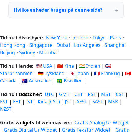
Hvilke enheder bruges på denne side?
Tid nu i disse byer:
New York
·
London
·
Tokyo
·
Paris
·
Hong Kong
·
Singapore
·
Dubai
·
Los Angeles
·
Shanghai
·
Beijing
·
Sydney
·
Mumbai
Tid nu i lande:
🇺🇸 USA
|
🇨🇳 Kina
|
🇮🇳 Indien
|
🇬🇧
Storbritannien
|
🇩🇪 Tyskland
|
🇯🇵 Japan
|
🇫🇷 Frankrig
|
🇨🇦
Canada
|
🇦🇺 Australien
|
🇧🇷 Brasilien
|
Tid nu i
tidszoner
:
UTC
|
GMT
|
CET
|
PST
|
MST
|
CST
|
EST
|
EET
|
IST
|
Kina (CST)
|
JST
|
AEST
|
SAST
|
MSK
|
NZST
|
Gratis
widgets
til webmasters:
Gratis Analog Ur Widget
|
Gratis Digital Ur Widget
|
Gratis Tekstur Widget
|
Gratis