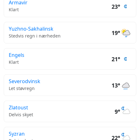
Armavir
23°
Klart
Yuzhno-Sakhalinsk
19°
Stedvis regn i nærheden
Engels
21°
Klart
Severodvinsk
13°
Let støvregn
Zlatoust
9°
Delvis skyet
Syzran
22°