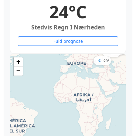
24°C
Stedvis Regn I Nærheden
Fuld prognose
17°
11°
21°
24°
20°
13°
1
17°
20°
29°
+
−