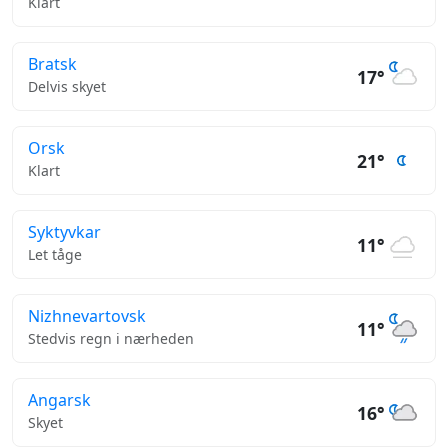
Klart
Bratsk
17°
Delvis skyet
Orsk
21°
Klart
Syktyvkar
11°
Let tåge
Nizhnevartovsk
11°
Stedvis regn i nærheden
Angarsk
16°
Skyet