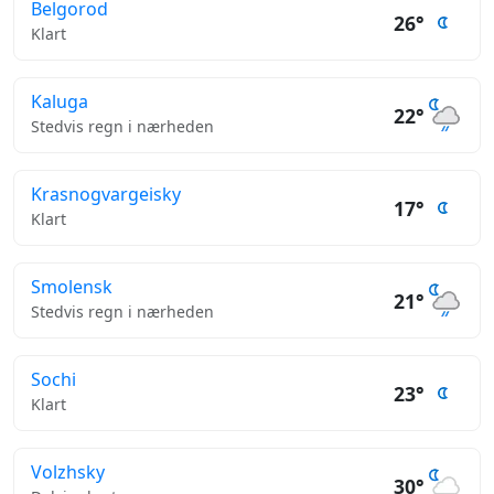
Belgorod
26°
Klart
Kaluga
22°
Stedvis regn i nærheden
Krasnogvargeisky
17°
Klart
Smolensk
21°
Stedvis regn i nærheden
Sochi
23°
Klart
Volzhsky
30°