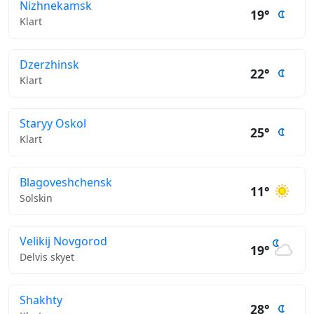
Nizhnekamsk
19°
Klart
Dzerzhinsk
22°
Klart
Staryy Oskol
25°
Klart
Blagoveshchensk
11°
Solskin
Velikij Novgorod
19°
Delvis skyet
Shakhty
28°