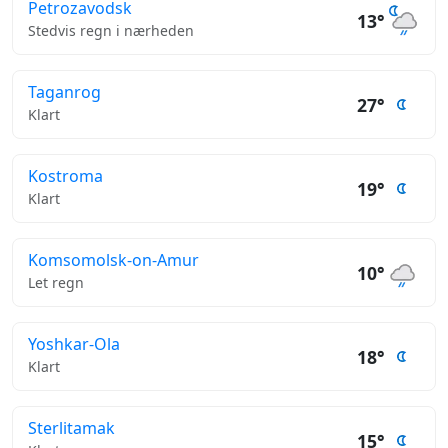
Petrozavodsk
13°
Stedvis regn i nærheden
Taganrog
27°
Klart
Kostroma
19°
Klart
Komsomolsk-on-Amur
10°
Let regn
Yoshkar-Ola
18°
Klart
Sterlitamak
15°