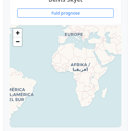
Fuld prognose
+
−