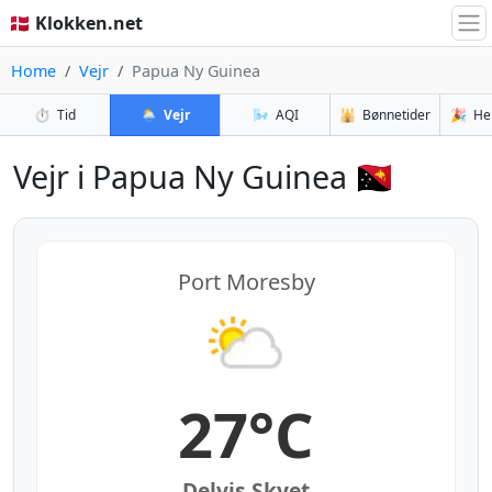
🇩🇰 Klokken.net
Home
Vejr
Papua Ny Guinea
⏱️
Tid
🌦️
Vejr
🌬️
AQI
🕌
Bønnetider
🎉
He
Vejr i Papua Ny Guinea 🇵🇬
Port Moresby
27°C
Delvis Skyet