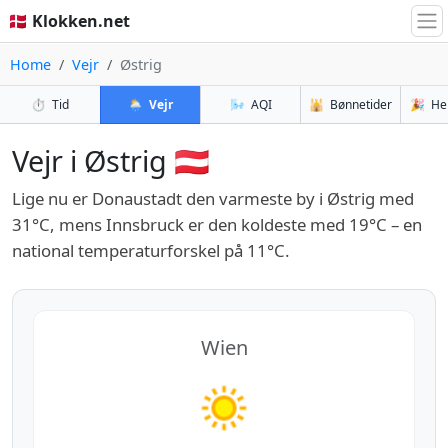
🇩🇰 Klokken.net
Home
Vejr
Østrig
⏱️
Tid
🌦️
Vejr
🌬️
AQI
🕌
Bønnetider
🎉
He
Vejr i Østrig 🇦🇹
Lige nu er Donaustadt den varmeste by i Østrig med
31°C, mens Innsbruck er den koldeste med 19°C – en
national temperaturforskel på 11°C.
Wien