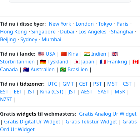
Tid nu i disse byer:
New York
·
London
·
Tokyo
·
Paris
·
Hong Kong
·
Singapore
·
Dubai
·
Los Angeles
·
Shanghai
·
Beijing
·
Sydney
·
Mumbai
Tid nu i lande:
🇺🇸 USA
|
🇨🇳 Kina
|
🇮🇳 Indien
|
🇬🇧
Storbritannien
|
🇩🇪 Tyskland
|
🇯🇵 Japan
|
🇫🇷 Frankrig
|
🇨🇦
Canada
|
🇦🇺 Australien
|
🇧🇷 Brasilien
|
Tid nu i
tidszoner
:
UTC
|
GMT
|
CET
|
PST
|
MST
|
CST
|
EST
|
EET
|
IST
|
Kina (CST)
|
JST
|
AEST
|
SAST
|
MSK
|
NZST
|
Gratis
widgets
til webmasters:
Gratis Analog Ur Widget
|
Gratis Digital Ur Widget
|
Gratis Tekstur Widget
|
Gratis
Ord Ur Widget