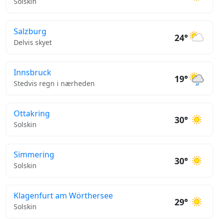
Solskin
Salzburg
24°
Delvis skyet
Innsbruck
19°
Stedvis regn i nærheden
Ottakring
30°
Solskin
Simmering
30°
Solskin
Klagenfurt am Wörthersee
29°
Solskin