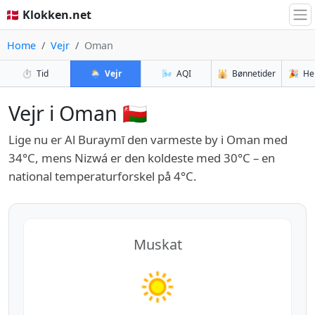
🇩🇰 Klokken.net
Home
Vejr
Oman
⏱️
Tid
🌦️
Vejr
🌬️
AQI
🕌
Bønnetider
🎉
He
Vejr i Oman 🇴🇲
Lige nu er Al Buraymī den varmeste by i Oman med
34°C, mens Nizwá er den koldeste med 30°C – en
national temperaturforskel på 4°C.
Muskat