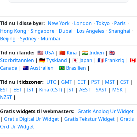
Tid nu i disse byer:
New York
·
London
·
Tokyo
·
Paris
·
Hong Kong
·
Singapore
·
Dubai
·
Los Angeles
·
Shanghai
·
Beijing
·
Sydney
·
Mumbai
Tid nu i lande:
🇺🇸 USA
|
🇨🇳 Kina
|
🇮🇳 Indien
|
🇬🇧
Storbritannien
|
🇩🇪 Tyskland
|
🇯🇵 Japan
|
🇫🇷 Frankrig
|
🇨🇦
Canada
|
🇦🇺 Australien
|
🇧🇷 Brasilien
|
Tid nu i
tidszoner
:
UTC
|
GMT
|
CET
|
PST
|
MST
|
CST
|
EST
|
EET
|
IST
|
Kina (CST)
|
JST
|
AEST
|
SAST
|
MSK
|
NZST
|
Gratis
widgets
til webmasters:
Gratis Analog Ur Widget
|
Gratis Digital Ur Widget
|
Gratis Tekstur Widget
|
Gratis
Ord Ur Widget