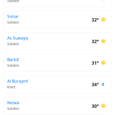
Solskin
Sohar
32°
Solskin
As Suwayq
32°
Solskin
Barkā’
31°
Solskin
Al Buraymī
34°
Klart
Nizwá
30°
Solskin