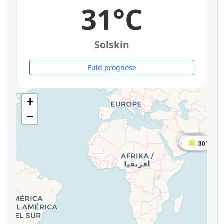
31°C
Solskin
Fuld prognose
+
−
34°
32°
32°
32°
31°
31°
30°
30°
30°