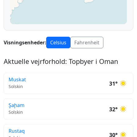
Visningsenheder:
Celsius
Fahrenheit
Aktuelle vejrforhold: Topbyer i Oman
Muskat
31°
Solskin
Şaḩam
32°
Solskin
Rustaq
30°