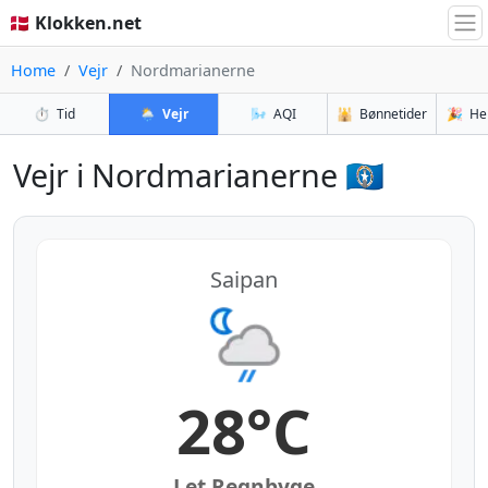
🇩🇰 Klokken.net
Home
Vejr
Nordmarianerne
⏱️
Tid
🌦️
Vejr
🌬️
AQI
🕌
Bønnetider
🎉
He
Vejr i Nordmarianerne 🇲🇵
Saipan
28°C
Let Regnbyge