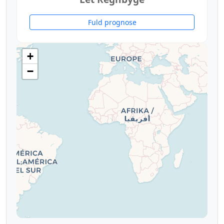
Fuld prognose
+
−