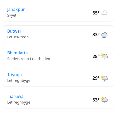
Janakpur
35°
Skyet
Butwāl
33°
Let støvregn
Bhimdatta
28°
Stedvis regn i nærheden
Triyuga
29°
Let regnbyge
Inaruwa
33°
Let regnbyge