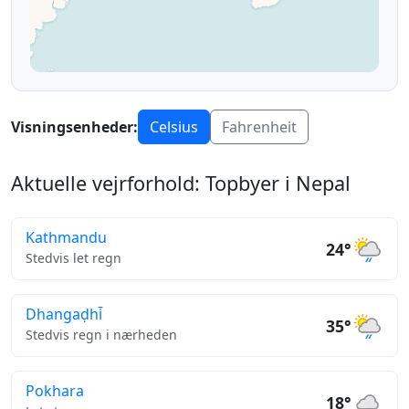
Visningsenheder:
Celsius
Fahrenheit
Aktuelle vejrforhold: Topbyer i Nepal
Kathmandu
24°
Stedvis let regn
Dhangaḍhi̇̄
35°
Stedvis regn i nærheden
Pokhara
18°