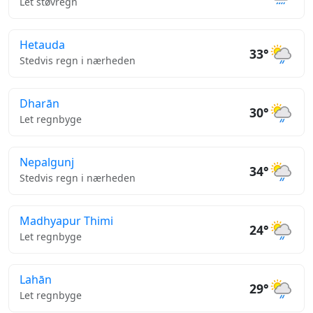
Let støvregn
Hetauda
33°
Stedvis regn i nærheden
Dharān
30°
Let regnbyge
Nepalgunj
34°
Stedvis regn i nærheden
Madhyapur Thimi
24°
Let regnbyge
Lahān
29°
Let regnbyge