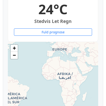
24°C
Stedvis Let Regn
Fuld prognose
+
−