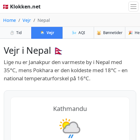
🇩🇰 Klokken.net
Home
Vejr
Nepal
⏱️
Tid
🌦️
Vejr
🌬️
AQI
🕌
Bønnetider
🎉
He
Vejr i Nepal 🇳🇵
Lige nu er Janakpur den varmeste by i Nepal med
35°C, mens Pokhara er den koldeste med 18°C – en
national temperaturforskel på 16°C.
Kathmandu