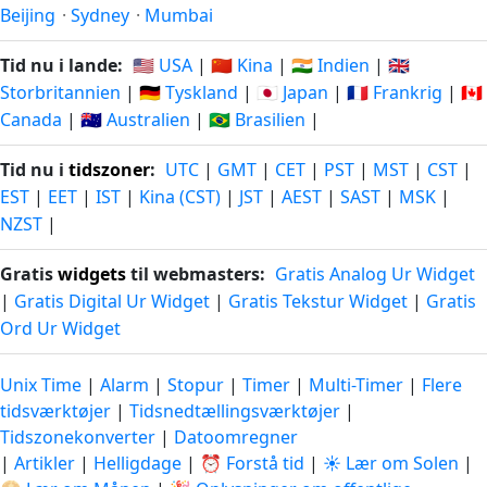
Beijing
·
Sydney
·
Mumbai
Tid nu i lande:
🇺🇸 USA
|
🇨🇳 Kina
|
🇮🇳 Indien
|
🇬🇧
Storbritannien
|
🇩🇪 Tyskland
|
🇯🇵 Japan
|
🇫🇷 Frankrig
|
🇨🇦
Canada
|
🇦🇺 Australien
|
🇧🇷 Brasilien
|
Tid nu i
tidszoner
:
UTC
|
GMT
|
CET
|
PST
|
MST
|
CST
|
EST
|
EET
|
IST
|
Kina (CST)
|
JST
|
AEST
|
SAST
|
MSK
|
NZST
|
Gratis
widgets
til webmasters:
Gratis Analog Ur Widget
|
Gratis Digital Ur Widget
|
Gratis Tekstur Widget
|
Gratis
Ord Ur Widget
Unix Time
|
Alarm
|
Stopur
|
Timer
|
Multi-Timer
|
Flere
tidsværktøjer
|
Tidsnedtællingsværktøjer
|
Tidszonekonverter
|
Datoomregner
|
Artikler
|
Helligdage
|
⏰ Forstå tid
|
☀️ Lær om Solen
|