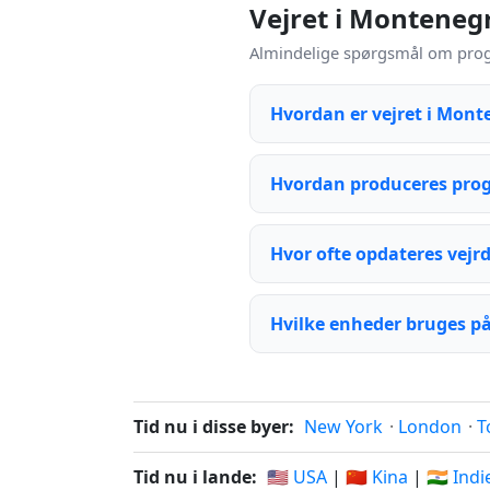
Vejret i Montene
Almindelige spørgsmål om prog
Hvordan er vejret i Mont
Hvordan produceres pro
Hvor ofte opdateres vejr
Hvilke enheder bruges på
Tid nu i disse byer:
New York
·
London
·
T
Tid nu i lande:
🇺🇸 USA
|
🇨🇳 Kina
|
🇮🇳 Ind