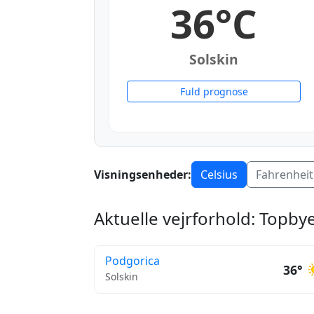
36°C
Solskin
Fuld prognose
Visningsenheder:
Celsius
Fahrenheit
Aktuelle vejrforhold: Topb
Podgorica
36°
Solskin