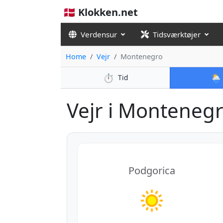
🇩🇰 Klokken.net
Verdensur
Tidsværktøjer
Home
Vejr
Montenegro
⏱️
🌦️
Tid
Vejr i Montenegro
Podgorica