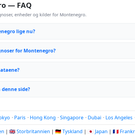
gro — FAQ
noser, enheder og kilder for Montenegro.
enegro lige nu?
gnoser for Montenegro?
dataene?
 denne side?
okyo
·
Paris
·
Hong Kong
·
Singapore
·
Dubai
·
Los Angeles
ien
|
🇬🇧 Storbritannien
|
🇩🇪 Tyskland
|
🇯🇵 Japan
|
🇫🇷 Frank