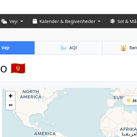
Vejr
Kalender & Begivenheder
Sol & M
🌬️
🕌
Vejr
AQI
Bøn
 🇲🇪
+
36
−