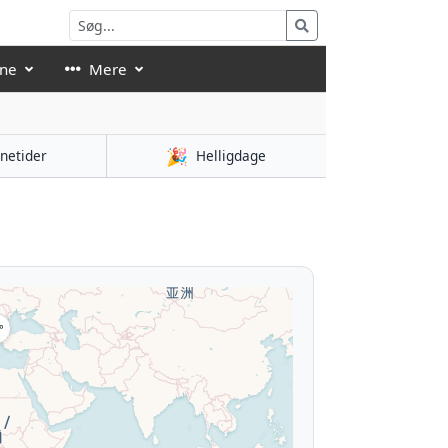
åne
Mere
🎉
netider
Helligdage
°