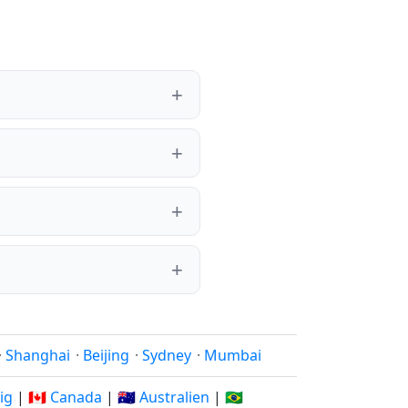
·
Shanghai
·
Beijing
·
Sydney
·
Mumbai
rig
|
🇨🇦 Canada
|
🇦🇺 Australien
|
🇧🇷