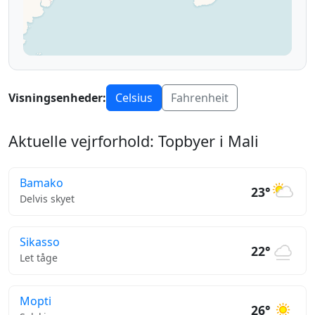
Visningsenheder:
Celsius
Fahrenheit
Aktuelle vejrforhold: Topbyer i Mali
Bamako
23°
Delvis skyet
Sikasso
22°
Let tåge
Mopti
26°