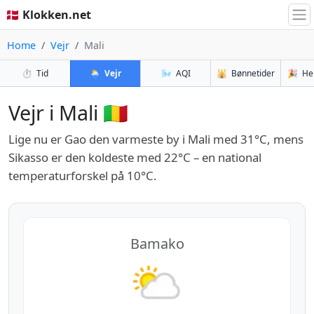
🇩🇰 Klokken.net
Home
Vejr
Mali
⏱️
Tid
🌦️
Vejr
🌬️
AQI
🕌
Bønnetider
🎉
He
Vejr i Mali 🇲🇱
Lige nu er Gao den varmeste by i Mali med 31°C, mens
Sikasso er den koldeste med 22°C – en national
temperaturforskel på 10°C.
Bamako