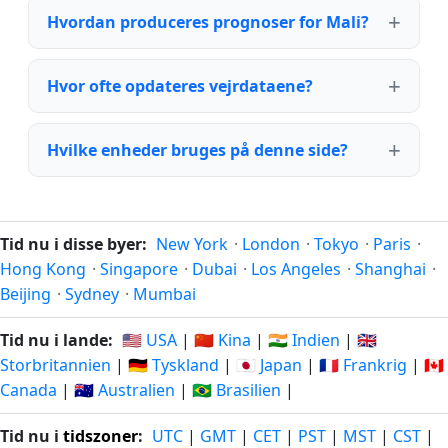
Hvordan produceres prognoser for Mali?
Hvor ofte opdateres vejrdataene?
Hvilke enheder bruges på denne side?
Tid nu i disse byer:
New York
·
London
·
Tokyo
·
Paris
·
Hong Kong
·
Singapore
·
Dubai
·
Los Angeles
·
Shanghai
·
Beijing
·
Sydney
·
Mumbai
Tid nu i lande:
🇺🇸 USA
|
🇨🇳 Kina
|
🇮🇳 Indien
|
🇬🇧
Storbritannien
|
🇩🇪 Tyskland
|
🇯🇵 Japan
|
🇫🇷 Frankrig
|
🇨🇦
Canada
|
🇦🇺 Australien
|
🇧🇷 Brasilien
|
Tid nu i
tidszoner
:
UTC
|
GMT
|
CET
|
PST
|
MST
|
CST
|