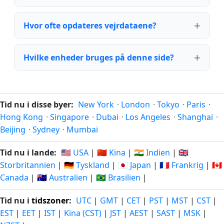
Hvor ofte opdateres vejrdataene?
Hvilke enheder bruges på denne side?
Tid nu i disse byer:
New York
·
London
·
Tokyo
·
Paris
·
Hong Kong
·
Singapore
·
Dubai
·
Los Angeles
·
Shanghai
·
Beijing
·
Sydney
·
Mumbai
Tid nu i lande:
🇺🇸 USA
|
🇨🇳 Kina
|
🇮🇳 Indien
|
🇬🇧
Storbritannien
|
🇩🇪 Tyskland
|
🇯🇵 Japan
|
🇫🇷 Frankrig
|
🇨🇦
Canada
|
🇦🇺 Australien
|
🇧🇷 Brasilien
|
Tid nu i
tidszoner
:
UTC
|
GMT
|
CET
|
PST
|
MST
|
CST
|
EST
|
EET
|
IST
|
Kina (CST)
|
JST
|
AEST
|
SAST
|
MSK
|