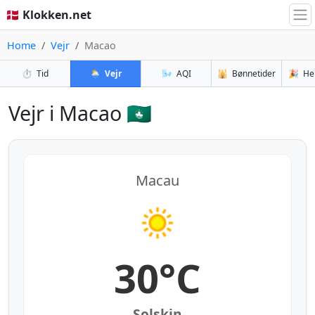
🇩🇰 Klokken.net
Home
Vejr
Macao
⏱️
Tid
🌦️
Vejr
🌬️
AQI
🕌
Bønnetider
🎉
He
Vejr i Macao 🇲🇴
Macau
30°C
Solskin