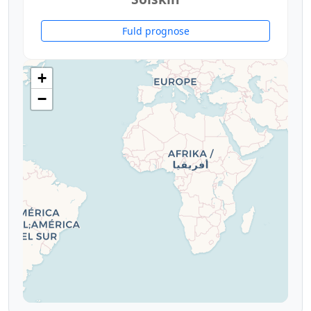
Fuld prognose
+
−