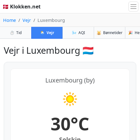
🇩🇰 Klokken.net
Home
Vejr
Luxembourg
⏱️
Tid
🌦️
Vejr
🌬️
AQI
🕌
Bønnetider
🎉
He
Vejr i Luxembourg 🇱🇺
Luxembourg (by)
30°C
Solskin