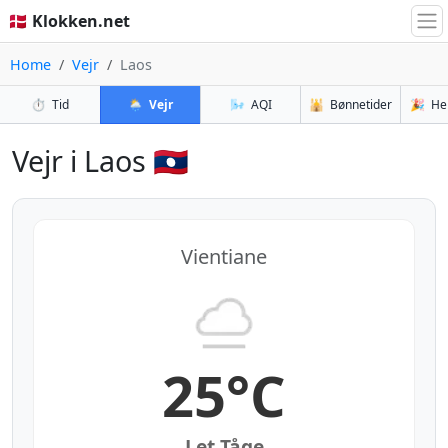
🇩🇰 Klokken.net
Home
Vejr
Laos
⏱️
Tid
🌦️
Vejr
🌬️
AQI
🕌
Bønnetider
🎉
He
Vejr i Laos 🇱🇦
Vientiane
25°C
Let Tåge