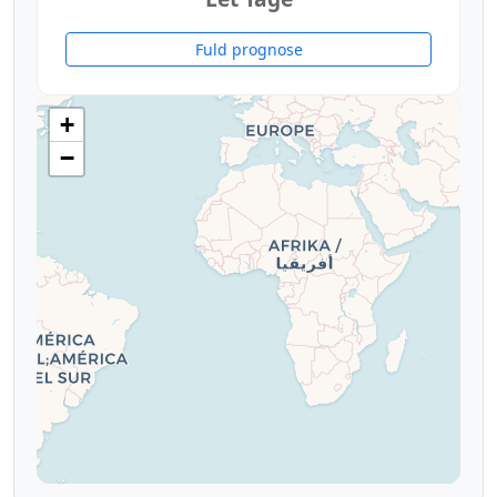
Fuld prognose
+
−