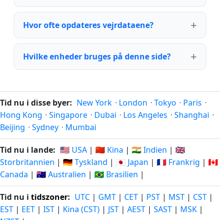
Hvor ofte opdateres vejrdataene?
Hvilke enheder bruges på denne side?
Tid nu i disse byer:
New York
·
London
·
Tokyo
·
Paris
·
Hong Kong
·
Singapore
·
Dubai
·
Los Angeles
·
Shanghai
·
Beijing
·
Sydney
·
Mumbai
Tid nu i lande:
🇺🇸 USA
|
🇨🇳 Kina
|
🇮🇳 Indien
|
🇬🇧
Storbritannien
|
🇩🇪 Tyskland
|
🇯🇵 Japan
|
🇫🇷 Frankrig
|
🇨🇦
Canada
|
🇦🇺 Australien
|
🇧🇷 Brasilien
|
Tid nu i
tidszoner
:
UTC
|
GMT
|
CET
|
PST
|
MST
|
CST
|
EST
|
EET
|
IST
|
Kina (CST)
|
JST
|
AEST
|
SAST
|
MSK
|