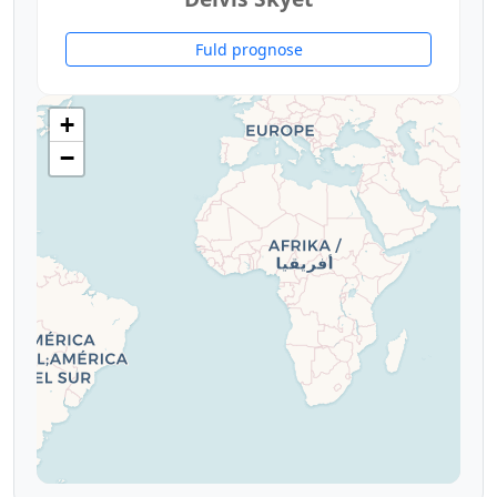
Fuld prognose
+
−