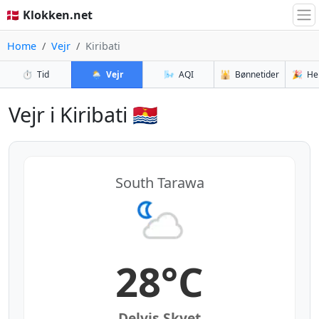
🇩🇰 Klokken.net
Home
Vejr
Kiribati
⏱️
Tid
🌦️
Vejr
🌬️
AQI
🕌
Bønnetider
🎉
He
Vejr i Kiribati 🇰🇮
South Tarawa
28°C
Delvis Skyet