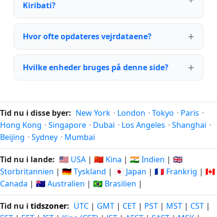
Kiribati?
Hvor ofte opdateres vejrdataene?
Hvilke enheder bruges på denne side?
Tid nu i disse byer:
New York
·
London
·
Tokyo
·
Paris
·
Hong Kong
·
Singapore
·
Dubai
·
Los Angeles
·
Shanghai
·
Beijing
·
Sydney
·
Mumbai
Tid nu i lande:
🇺🇸 USA
|
🇨🇳 Kina
|
🇮🇳 Indien
|
🇬🇧
Storbritannien
|
🇩🇪 Tyskland
|
🇯🇵 Japan
|
🇫🇷 Frankrig
|
🇨🇦
Canada
|
🇦🇺 Australien
|
🇧🇷 Brasilien
|
Tid nu i
tidszoner
:
UTC
|
GMT
|
CET
|
PST
|
MST
|
CST
|