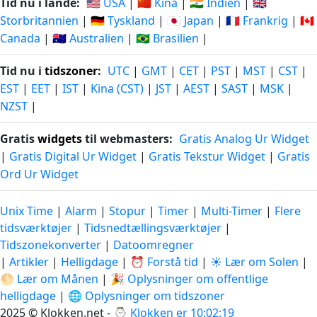
Tid nu i lande:
🇺🇸 USA
|
🇨🇳 Kina
|
🇮🇳 Indien
|
🇬🇧
Storbritannien
|
🇩🇪 Tyskland
|
🇯🇵 Japan
|
🇫🇷 Frankrig
|
🇨🇦
Canada
|
🇦🇺 Australien
|
🇧🇷 Brasilien
|
Tid nu i
tidszoner
:
UTC
|
GMT
|
CET
|
PST
|
MST
|
CST
|
EST
|
EET
|
IST
|
Kina (CST)
|
JST
|
AEST
|
SAST
|
MSK
|
NZST
|
Gratis
widgets
til webmasters:
Gratis Analog Ur Widget
|
Gratis Digital Ur Widget
|
Gratis Tekstur Widget
|
Gratis
Ord Ur Widget
Unix Time
|
Alarm
|
Stopur
|
Timer
|
Multi-Timer
|
Flere
tidsværktøjer
|
Tidsnedtællingsværktøjer
|
Tidszonekonverter
|
Datoomregner
|
Artikler
|
Helligdage
|
⏰ Forstå tid
|
☀️ Lær om Solen
|
🌕 Lær om Månen
|
🎉 Oplysninger om offentlige
helligdage
|
🌐 Oplysninger om tidszoner
2025 © Klokken.net - ⌚
Klokken er 10:02:19