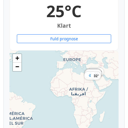
25°C
Klart
Fuld prognose
+
−
29°
25°
28°
25°
25°
25°
32°