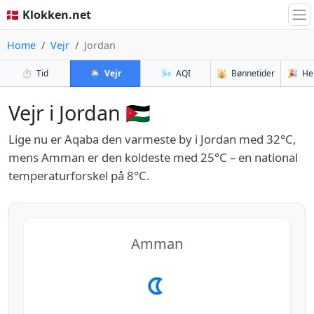
🇩🇰 Klokken.net
Home
Vejr
Jordan
⏱️
Tid
🌦️
Vejr
🌬️
AQI
🕌
Bønnetider
🎉
He
Vejr i Jordan 🇯🇴
Lige nu er Aqaba den varmeste by i Jordan med 32°C,
mens Amman er den koldeste med 25°C – en national
temperaturforskel på 8°C.
Amman