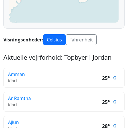
Visningsenheder:
Celsius
Fahrenheit
Aktuelle vejrforhold: Topbyer i Jordan
Amman
25°
Klart
Ar Ramthā
25°
Klart
Ajlūn
28°