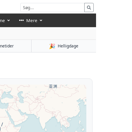
åne
Mere
🎉
netider
Helligdage