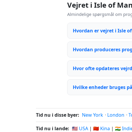
Vejret i Isle of M
Almindelige spørgsmål om progn
Hvordan er vejret i Isle o
Hvordan produceres progn
Hvor ofte opdateres vejr
Hvilke enheder bruges på
Tid nu i disse byer:
New York
·
London
·
T
Tid nu i lande:
🇺🇸 USA
|
🇨🇳 Kina
|
🇮🇳 Ind