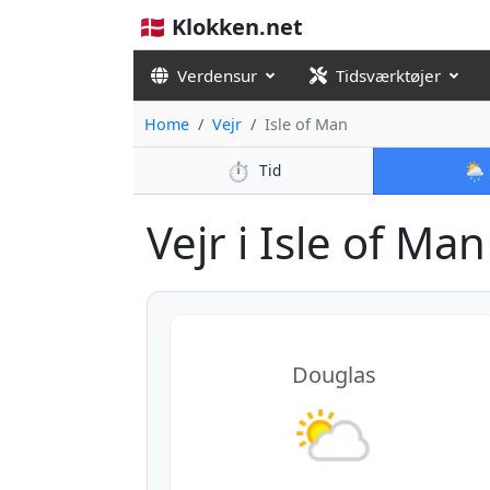
🇩🇰 Klokken.net
Verdensur
Tidsværktøjer
Home
Vejr
Isle of Man
⏱️
🌦️
Tid
Vejr i Isle of Man 
Douglas