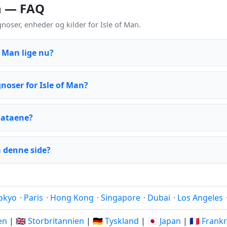
an — FAQ
oser, enheder og kilder for Isle of Man.
f Man lige nu?
oser for Isle of Man?
dataene?
 denne side?
okyo
·
Paris
·
Hong Kong
·
Singapore
·
Dubai
·
Los Angeles
ien
|
🇬🇧 Storbritannien
|
🇩🇪 Tyskland
|
🇯🇵 Japan
|
🇫🇷 Frank