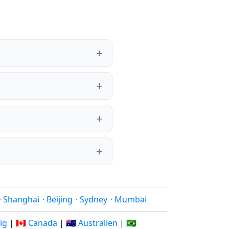
·
Shanghai
·
Beijing
·
Sydney
·
Mumbai
rig
|
🇨🇦 Canada
|
🇦🇺 Australien
|
🇧🇷