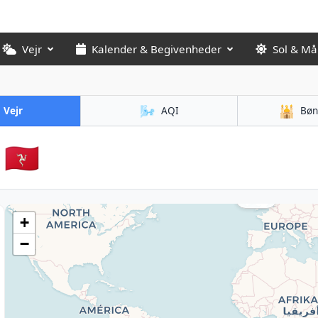
Vejr
Kalender & Begivenheder
Sol & M
🌬️
🕌
Vejr
AQI
Bøn
🇮🇲
14°
+
−