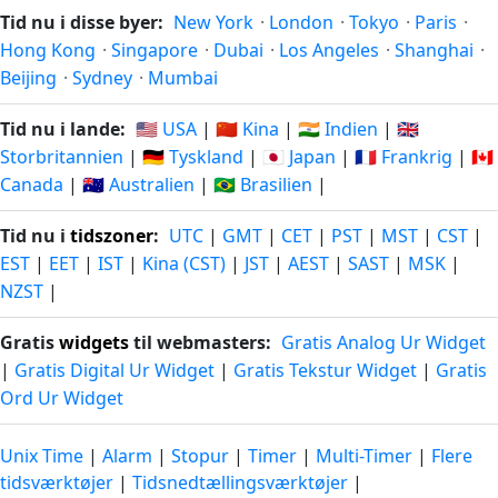
Tid nu i disse byer:
New York
·
London
·
Tokyo
·
Paris
·
Hong Kong
·
Singapore
·
Dubai
·
Los Angeles
·
Shanghai
·
Beijing
·
Sydney
·
Mumbai
Tid nu i lande:
🇺🇸 USA
|
🇨🇳 Kina
|
🇮🇳 Indien
|
🇬🇧
Storbritannien
|
🇩🇪 Tyskland
|
🇯🇵 Japan
|
🇫🇷 Frankrig
|
🇨🇦
Canada
|
🇦🇺 Australien
|
🇧🇷 Brasilien
|
Tid nu i
tidszoner
:
UTC
|
GMT
|
CET
|
PST
|
MST
|
CST
|
EST
|
EET
|
IST
|
Kina (CST)
|
JST
|
AEST
|
SAST
|
MSK
|
NZST
|
Gratis
widgets
til webmasters:
Gratis Analog Ur Widget
|
Gratis Digital Ur Widget
|
Gratis Tekstur Widget
|
Gratis
Ord Ur Widget
Unix Time
|
Alarm
|
Stopur
|
Timer
|
Multi-Timer
|
Flere
tidsværktøjer
|
Tidsnedtællingsværktøjer
|