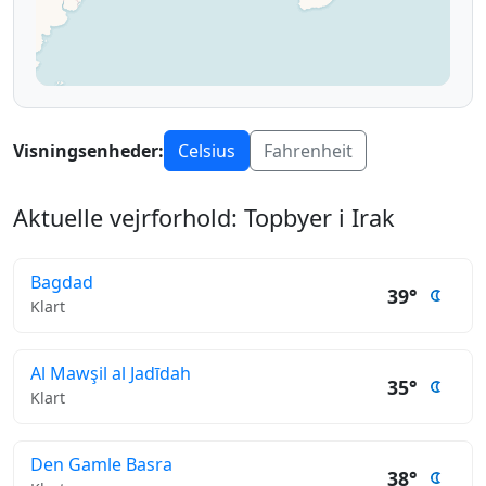
Visningsenheder:
Celsius
Fahrenheit
Aktuelle vejrforhold: Topbyer i Irak
Bagdad
39°
Klart
Al Mawşil al Jadīdah
35°
Klart
Den Gamle Basra
38°