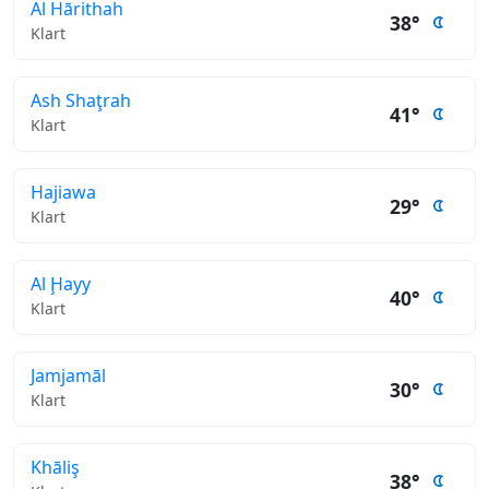
Al Hārithah
38°
Klart
Ash Shaţrah
41°
Klart
Hajiawa
29°
Klart
Al Ḩayy
40°
Klart
Jamjamāl
30°
Klart
Khāliş
38°