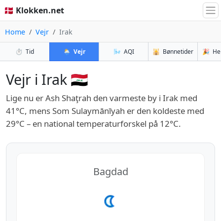
🇩🇰 Klokken.net
Home
Vejr
Irak
⏱️
Tid
🌦️
Vejr
🌬️
AQI
🕌
Bønnetider
🎉
He
Vejr i Irak 🇮🇶
Lige nu er Ash Shaţrah den varmeste by i Irak med
41°C, mens Som Sulaymānīyah er den koldeste med
29°C – en national temperaturforskel på 12°C.
Bagdad