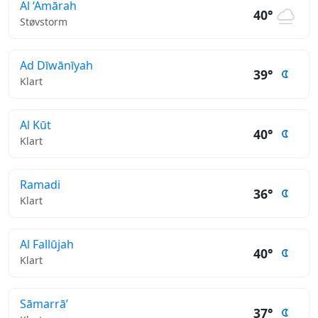
Al ‘Amārah
40°
Støvstorm
Ad Dīwānīyah
39°
Klart
Al Kūt
40°
Klart
Ramadi
36°
Klart
Al Fallūjah
40°
Klart
Sāmarrā’
37°