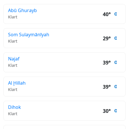
Abū Ghurayb
40°
Klart
Som Sulaymānīyah
29°
Klart
Najaf
39°
Klart
Al Ḩillah
39°
Klart
Dihok
30°
Klart