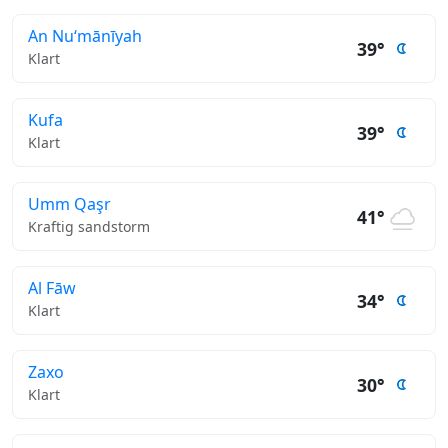
An Nu‘mānīyah
39°
Klart
Kufa
39°
Klart
Umm Qaşr
41°
Kraftig sandstorm
Al Fāw
34°
Klart
Zaxo
30°
Klart