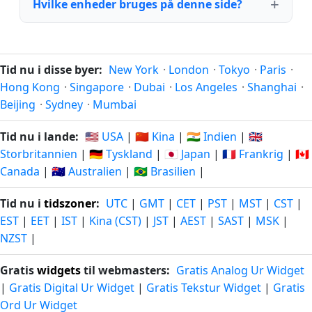
Hvilke enheder bruges på denne side?
Tid nu i disse byer:
New York
·
London
·
Tokyo
·
Paris
·
Hong Kong
·
Singapore
·
Dubai
·
Los Angeles
·
Shanghai
·
Beijing
·
Sydney
·
Mumbai
Tid nu i lande:
🇺🇸 USA
|
🇨🇳 Kina
|
🇮🇳 Indien
|
🇬🇧
Storbritannien
|
🇩🇪 Tyskland
|
🇯🇵 Japan
|
🇫🇷 Frankrig
|
🇨🇦
Canada
|
🇦🇺 Australien
|
🇧🇷 Brasilien
|
Tid nu i
tidszoner
:
UTC
|
GMT
|
CET
|
PST
|
MST
|
CST
|
EST
|
EET
|
IST
|
Kina (CST)
|
JST
|
AEST
|
SAST
|
MSK
|
NZST
|
Gratis
widgets
til webmasters:
Gratis Analog Ur Widget
|
Gratis Digital Ur Widget
|
Gratis Tekstur Widget
|
Gratis
Ord Ur Widget