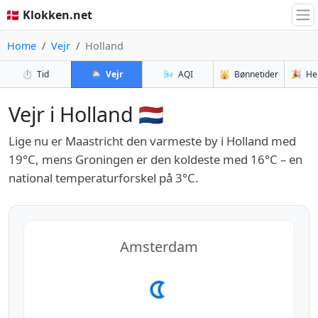
🇩🇰 Klokken.net
Home
Vejr
Holland
⏱️
Tid
🌦️
Vejr
🌬️
AQI
🕌
Bønnetider
🎉
He
Vejr i Holland 🇳🇱
Lige nu er Maastricht den varmeste by i Holland med
19°C, mens Groningen er den koldeste med 16°C – en
national temperaturforskel på 3°C.
Amsterdam