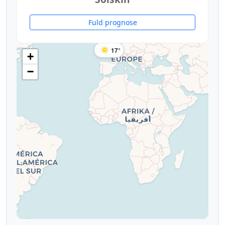
Fuld prognose
17°
+
−