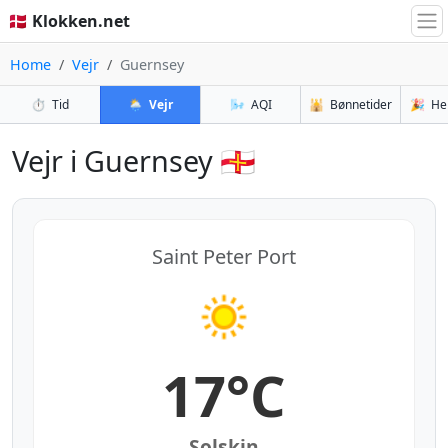
🇩🇰 Klokken.net
Home
Vejr
Guernsey
⏱️
Tid
🌦️
Vejr
🌬️
AQI
🕌
Bønnetider
🎉
He
Vejr i Guernsey 🇬🇬
Saint Peter Port
17°C
Solskin