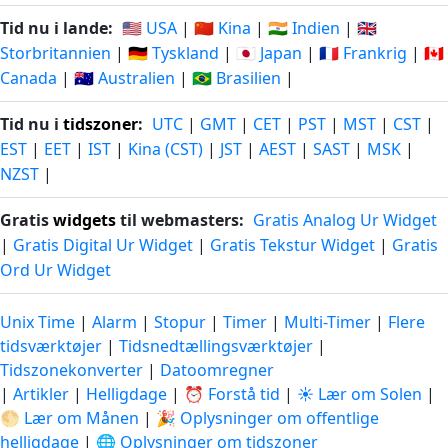
Tid nu i lande:
🇺🇸 USA
|
🇨🇳 Kina
|
🇮🇳 Indien
|
🇬🇧
Storbritannien
|
🇩🇪 Tyskland
|
🇯🇵 Japan
|
🇫🇷 Frankrig
|
🇨🇦
Canada
|
🇦🇺 Australien
|
🇧🇷 Brasilien
|
Tid nu i
tidszoner
:
UTC
|
GMT
|
CET
|
PST
|
MST
|
CST
|
EST
|
EET
|
IST
|
Kina (CST)
|
JST
|
AEST
|
SAST
|
MSK
|
NZST
|
Gratis
widgets
til webmasters:
Gratis Analog Ur Widget
|
Gratis Digital Ur Widget
|
Gratis Tekstur Widget
|
Gratis
Ord Ur Widget
Unix Time
|
Alarm
|
Stopur
|
Timer
|
Multi-Timer
|
Flere
tidsværktøjer
|
Tidsnedtællingsværktøjer
|
Tidszonekonverter
|
Datoomregner
|
Artikler
|
Helligdage
|
⏰ Forstå tid
|
☀️ Lær om Solen
|
🌕 Lær om Månen
|
🎉 Oplysninger om offentlige
helligdage
|
🌐 Oplysninger om tidszoner