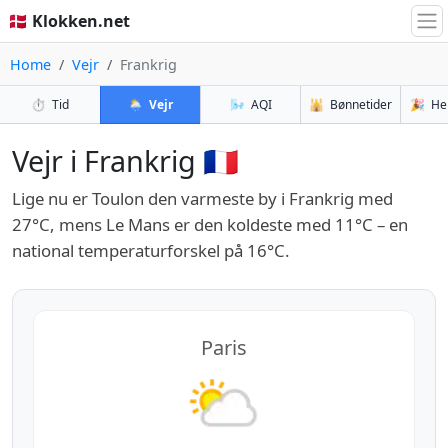
🇩🇰 Klokken.net
Home
Vejr
Frankrig
⏱️
Tid
🌦️
Vejr
🌬️
AQI
🕌
Bønnetider
🎉
He
Vejr i Frankrig 🇫🇷
Lige nu er Toulon den varmeste by i Frankrig med
27°C, mens Le Mans er den koldeste med 11°C – en
national temperaturforskel på 16°C.
Paris