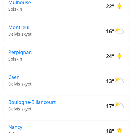
Mulhouse
22°
Solskin
Montreuil
16°
Delvis skyet
Perpignan
24°
Solskin
Caen
13°
Delvis skyet
Boulogne-Billancourt
17°
Delvis skyet
Nancy
18°