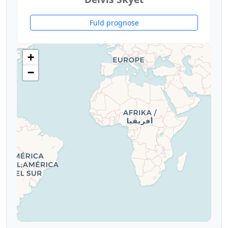
Fuld prognose
20°
+
−