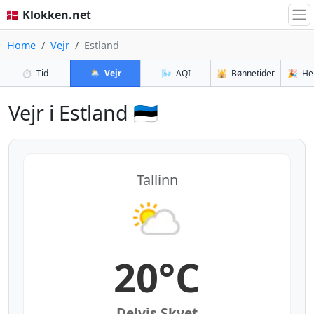
🇩🇰 Klokken.net
Home
Vejr
Estland
⏱️
Tid
🌦️
Vejr
🌬️
AQI
🕌
Bønnetider
🎉
He
Vejr i Estland 🇪🇪
Tallinn
20°C
Delvis Skyet