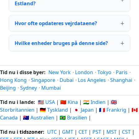
Estland?
Hvor ofte opdateres vejrdataene?
Hvilke enheder bruges på denne side?
Tid nu i disse byer:
New York
·
London
·
Tokyo
·
Paris
·
Hong Kong
·
Singapore
·
Dubai
·
Los Angeles
·
Shanghai
·
Beijing
·
Sydney
·
Mumbai
Tid nu i lande:
🇺🇸 USA
|
🇨🇳 Kina
|
🇮🇳 Indien
|
🇬🇧
Storbritannien
|
🇩🇪 Tyskland
|
🇯🇵 Japan
|
🇫🇷 Frankrig
|
🇨🇦
Canada
|
🇦🇺 Australien
|
🇧🇷 Brasilien
|
Tid nu i
tidszoner
:
UTC
|
GMT
|
CET
|
PST
|
MST
|
CST
|