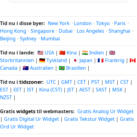
Tid nu i disse byer:
New York
·
London
·
Tokyo
·
Paris
·
Hong Kong
·
Singapore
·
Dubai
·
Los Angeles
·
Shanghai
·
Beijing
·
Sydney
·
Mumbai
Tid nu i lande:
🇺🇸 USA
|
🇨🇳 Kina
|
🇮🇳 Indien
|
🇬🇧
Storbritannien
|
🇩🇪 Tyskland
|
🇯🇵 Japan
|
🇫🇷 Frankrig
|
🇨🇦
Canada
|
🇦🇺 Australien
|
🇧🇷 Brasilien
|
Tid nu i
tidszoner
:
UTC
|
GMT
|
CET
|
PST
|
MST
|
CST
|
EST
|
EET
|
IST
|
Kina (CST)
|
JST
|
AEST
|
SAST
|
MSK
|
NZST
|
Gratis
widgets
til webmasters:
Gratis Analog Ur Widget
|
Gratis Digital Ur Widget
|
Gratis Tekstur Widget
|
Gratis
Ord Ur Widget