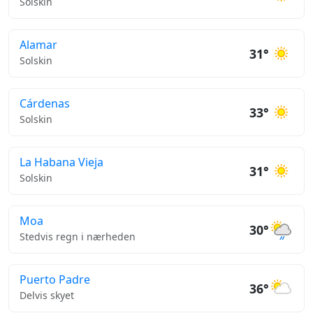
Solskin
Alamar
31°
Solskin
Cárdenas
33°
Solskin
La Habana Vieja
31°
Solskin
Moa
30°
Stedvis regn i nærheden
Puerto Padre
36°
Delvis skyet