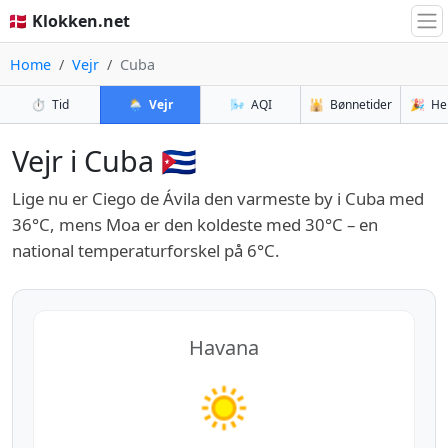
🇩🇰 Klokken.net
Home
Vejr
Cuba
⏱️
Tid
🌦️
Vejr
🌬️
AQI
🕌
Bønnetider
🎉
He
Vejr i Cuba 🇨🇺
Lige nu er Ciego de Ávila den varmeste by i Cuba med
36°C, mens Moa er den koldeste med 30°C – en
national temperaturforskel på 6°C.
Havana