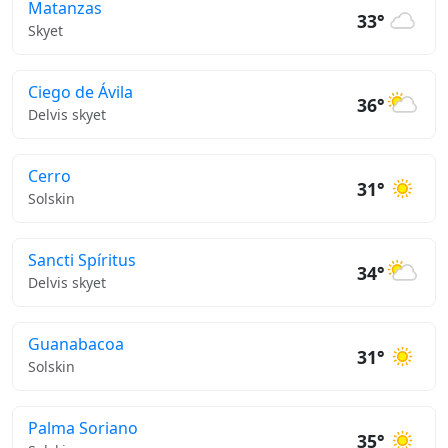
Matanzas
33°
Skyet
Ciego de Ávila
36°
Delvis skyet
Cerro
31°
Solskin
Sancti Spíritus
34°
Delvis skyet
Guanabacoa
31°
Solskin
Palma Soriano
35°