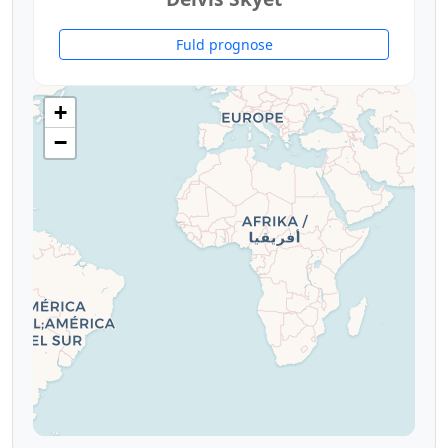
Fuld prognose
+
−