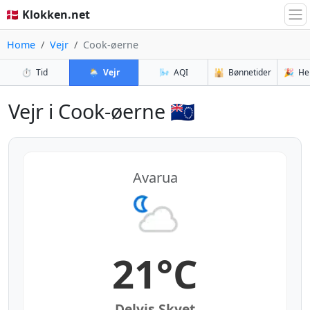
🇩🇰 Klokken.net
Home
Vejr
Cook-øerne
⏱️
Tid
🌦️
Vejr
🌬️
AQI
🕌
Bønnetider
🎉
He
Vejr i Cook-øerne 🇨🇰
Avarua
21°C
Delvis Skyet