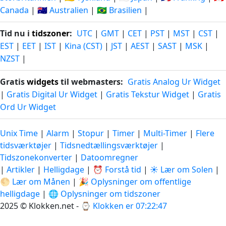
Canada
|
🇦🇺 Australien
|
🇧🇷 Brasilien
|
Tid nu i
tidszoner
:
UTC
|
GMT
|
CET
|
PST
|
MST
|
CST
|
EST
|
EET
|
IST
|
Kina (CST)
|
JST
|
AEST
|
SAST
|
MSK
|
NZST
|
Gratis
widgets
til webmasters:
Gratis Analog Ur Widget
|
Gratis Digital Ur Widget
|
Gratis Tekstur Widget
|
Gratis
Ord Ur Widget
Unix Time
|
Alarm
|
Stopur
|
Timer
|
Multi-Timer
|
Flere
tidsværktøjer
|
Tidsnedtællingsværktøjer
|
Tidszonekonverter
|
Datoomregner
|
Artikler
|
Helligdage
|
⏰ Forstå tid
|
☀️ Lær om Solen
|
🌕 Lær om Månen
|
🎉 Oplysninger om offentlige
helligdage
|
🌐 Oplysninger om tidszoner
2025 © Klokken.net - ⌚
Klokken er 07:22:47