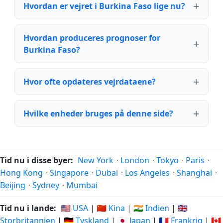
Hvordan er vejret i Burkina Faso lige nu?
Hvordan produceres prognoser for
Burkina Faso?
Hvor ofte opdateres vejrdataene?
Hvilke enheder bruges på denne side?
Tid nu i disse byer:
New York
·
London
·
Tokyo
·
Paris
·
Hong Kong
·
Singapore
·
Dubai
·
Los Angeles
·
Shanghai
·
Beijing
·
Sydney
·
Mumbai
Tid nu i lande:
🇺🇸 USA
|
🇨🇳 Kina
|
🇮🇳 Indien
|
🇬🇧
Storbritannien
|
🇩🇪 Tyskland
|
🇯🇵 Japan
|
🇫🇷 Frankrig
|
🇨🇦