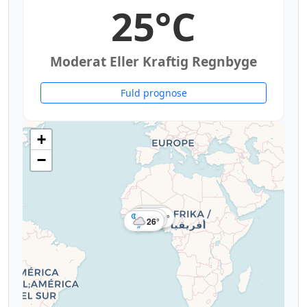
25°C
Moderat Eller Kraftig Regnbyge
Fuld prognose
+
−
22°
25°
23°
23°
26°
26°