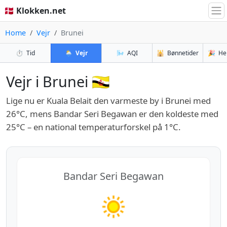
🇩🇰 Klokken.net
Home
Vejr
Brunei
⏱️
Tid
🌦️
Vejr
🌬️
AQI
🕌
Bønnetider
🎉
He
Vejr i Brunei 🇧🇳
Lige nu er Kuala Belait den varmeste by i Brunei med
26°C, mens Bandar Seri Begawan er den koldeste med
25°C – en national temperaturforskel på 1°C.
Bandar Seri Begawan