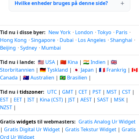
Hvilke enheder bruges på denne side?
Tid nu i disse byer:
New York
·
London
·
Tokyo
·
Paris
·
Hong Kong
·
Singapore
·
Dubai
·
Los Angeles
·
Shanghai
·
Beijing
·
Sydney
·
Mumbai
Tid nu i lande:
🇺🇸 USA
|
🇨🇳 Kina
|
🇮🇳 Indien
|
🇬🇧
Storbritannien
|
🇩🇪 Tyskland
|
🇯🇵 Japan
|
🇫🇷 Frankrig
|
🇨🇦
Canada
|
🇦🇺 Australien
|
🇧🇷 Brasilien
|
Tid nu i
tidszoner
:
UTC
|
GMT
|
CET
|
PST
|
MST
|
CST
|
EST
|
EET
|
IST
|
Kina (CST)
|
JST
|
AEST
|
SAST
|
MSK
|
NZST
|
Gratis
widgets
til webmasters:
Gratis Analog Ur Widget
|
Gratis Digital Ur Widget
|
Gratis Tekstur Widget
|
Gratis
Ord Ur Widget