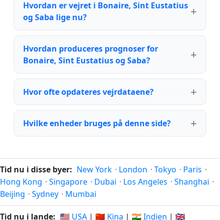
Hvordan er vejret i Bonaire, Sint Eustatius
og Saba lige nu?
Hvordan produceres prognoser for
Bonaire, Sint Eustatius og Saba?
Hvor ofte opdateres vejrdataene?
Hvilke enheder bruges på denne side?
Tid nu i disse byer:
New York
·
London
·
Tokyo
·
Paris
·
Hong Kong
·
Singapore
·
Dubai
·
Los Angeles
·
Shanghai
·
Beijing
·
Sydney
·
Mumbai
Tid nu i lande:
🇺🇸 USA
|
🇨🇳 Kina
|
🇮🇳 Indien
|
🇬🇧