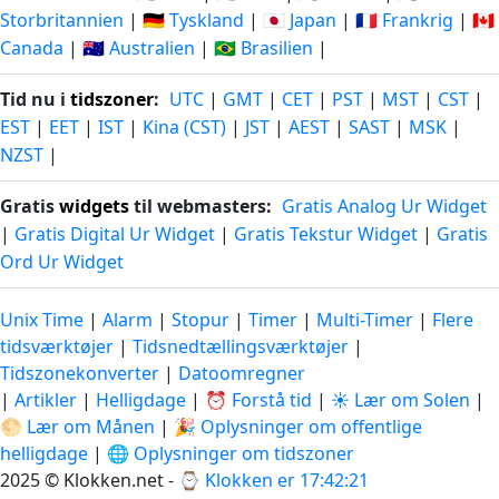
Storbritannien
|
🇩🇪 Tyskland
|
🇯🇵 Japan
|
🇫🇷 Frankrig
|
🇨🇦
Canada
|
🇦🇺 Australien
|
🇧🇷 Brasilien
|
Tid nu i
tidszoner
:
UTC
|
GMT
|
CET
|
PST
|
MST
|
CST
|
EST
|
EET
|
IST
|
Kina (CST)
|
JST
|
AEST
|
SAST
|
MSK
|
NZST
|
Gratis
widgets
til webmasters:
Gratis Analog Ur Widget
|
Gratis Digital Ur Widget
|
Gratis Tekstur Widget
|
Gratis
Ord Ur Widget
Unix Time
|
Alarm
|
Stopur
|
Timer
|
Multi-Timer
|
Flere
tidsværktøjer
|
Tidsnedtællingsværktøjer
|
Tidszonekonverter
|
Datoomregner
|
Artikler
|
Helligdage
|
⏰ Forstå tid
|
☀️ Lær om Solen
|
🌕 Lær om Månen
|
🎉 Oplysninger om offentlige
helligdage
|
🌐 Oplysninger om tidszoner
2025 © Klokken.net - ⌚
Klokken er 17:42:22