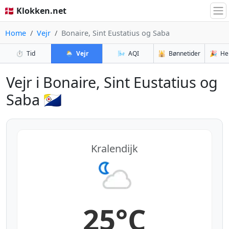
🇩🇰 Klokken.net
Home
Vejr
Bonaire, Sint Eustatius og Saba
⏱️
Tid
🌦️
Vejr
🌬️
AQI
🕌
Bønnetider
🎉
He
Vejr i Bonaire, Sint Eustatius og
Saba 🇧🇶
Kralendijk
25°C