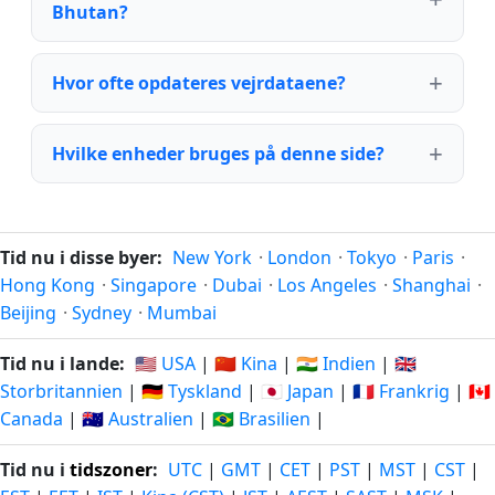
Bhutan?
Hvor ofte opdateres vejrdataene?
Hvilke enheder bruges på denne side?
Tid nu i disse byer:
New York
·
London
·
Tokyo
·
Paris
·
Hong Kong
·
Singapore
·
Dubai
·
Los Angeles
·
Shanghai
·
Beijing
·
Sydney
·
Mumbai
Tid nu i lande:
🇺🇸 USA
|
🇨🇳 Kina
|
🇮🇳 Indien
|
🇬🇧
Storbritannien
|
🇩🇪 Tyskland
|
🇯🇵 Japan
|
🇫🇷 Frankrig
|
🇨🇦
Canada
|
🇦🇺 Australien
|
🇧🇷 Brasilien
|
Tid nu i
tidszoner
:
UTC
|
GMT
|
CET
|
PST
|
MST
|
CST
|