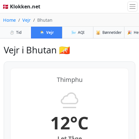
🇩🇰 Klokken.net
Home
Vejr
Bhutan
⏱️
Tid
🌦️
Vejr
🌬️
AQI
🕌
Bønnetider
🎉
He
Vejr i Bhutan 🇧🇹
Thimphu
12°C
Let Tåge