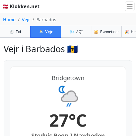
🇩🇰 Klokken.net
Home
Vejr
Barbados
⏱️
Tid
🌦️
Vejr
🌬️
AQI
🕌
Bønnetider
🎉
He
Vejr i Barbados 🇧🇧
Bridgetown
27°C
Stedvis Regn I Nærheden