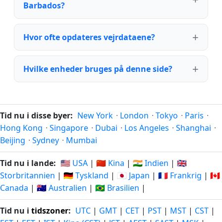
Barbados?
Hvor ofte opdateres vejrdataene?
Hvilke enheder bruges på denne side?
Tid nu i disse byer:
New York
·
London
·
Tokyo
·
Paris
·
Hong Kong
·
Singapore
·
Dubai
·
Los Angeles
·
Shanghai
·
Beijing
·
Sydney
·
Mumbai
Tid nu i lande:
🇺🇸 USA
|
🇨🇳 Kina
|
🇮🇳 Indien
|
🇬🇧
Storbritannien
|
🇩🇪 Tyskland
|
🇯🇵 Japan
|
🇫🇷 Frankrig
|
🇨🇦
Canada
|
🇦🇺 Australien
|
🇧🇷 Brasilien
|
Tid nu i
tidszoner
:
UTC
|
GMT
|
CET
|
PST
|
MST
|
CST
|