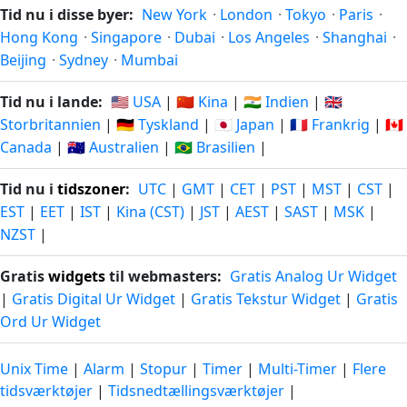
Tid nu i disse byer:
New York
·
London
·
Tokyo
·
Paris
·
Hong Kong
·
Singapore
·
Dubai
·
Los Angeles
·
Shanghai
·
Beijing
·
Sydney
·
Mumbai
Tid nu i lande:
🇺🇸 USA
|
🇨🇳 Kina
|
🇮🇳 Indien
|
🇬🇧
Storbritannien
|
🇩🇪 Tyskland
|
🇯🇵 Japan
|
🇫🇷 Frankrig
|
🇨🇦
Canada
|
🇦🇺 Australien
|
🇧🇷 Brasilien
|
Tid nu i
tidszoner
:
UTC
|
GMT
|
CET
|
PST
|
MST
|
CST
|
EST
|
EET
|
IST
|
Kina (CST)
|
JST
|
AEST
|
SAST
|
MSK
|
NZST
|
Gratis
widgets
til webmasters:
Gratis Analog Ur Widget
|
Gratis Digital Ur Widget
|
Gratis Tekstur Widget
|
Gratis
Ord Ur Widget
Unix Time
|
Alarm
|
Stopur
|
Timer
|
Multi-Timer
|
Flere
tidsværktøjer
|
Tidsnedtællingsværktøjer
|