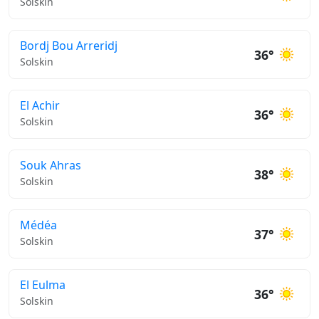
Solskin
Bordj Bou Arreridj
36°
Solskin
El Achir
36°
Solskin
Souk Ahras
38°
Solskin
Médéa
37°
Solskin
El Eulma
36°
Solskin