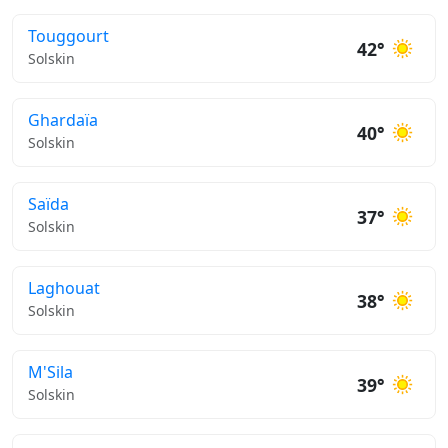
Touggourt
42°
Solskin
Ghardaïa
40°
Solskin
Saïda
37°
Solskin
Laghouat
38°
Solskin
M'Sila
39°
Solskin