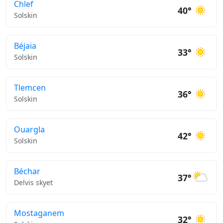
Chlef
40°
Solskin
Béjaïa
33°
Solskin
Tlemcen
36°
Solskin
Ouargla
42°
Solskin
Béchar
37°
Delvis skyet
Mostaganem
32°