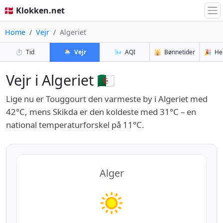
🇩🇰 Klokken.net
Home
Vejr
Algeriet
⏱️
Tid
🌦️
Vejr
🌬️
AQI
🕌
Bønnetider
🎉
He
Vejr i Algeriet 🇩🇿
Lige nu er Touggourt den varmeste by i Algeriet med
42°C, mens Skikda er den koldeste med 31°C – en
national temperaturforskel på 11°C.
Alger