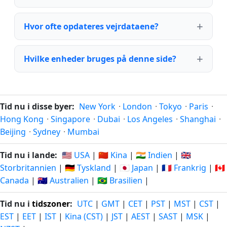
Hvor ofte opdateres vejrdataene?
Hvilke enheder bruges på denne side?
Tid nu i disse byer:
New York
·
London
·
Tokyo
·
Paris
·
Hong Kong
·
Singapore
·
Dubai
·
Los Angeles
·
Shanghai
·
Beijing
·
Sydney
·
Mumbai
Tid nu i lande:
🇺🇸 USA
|
🇨🇳 Kina
|
🇮🇳 Indien
|
🇬🇧
Storbritannien
|
🇩🇪 Tyskland
|
🇯🇵 Japan
|
🇫🇷 Frankrig
|
🇨🇦
Canada
|
🇦🇺 Australien
|
🇧🇷 Brasilien
|
Tid nu i
tidszoner
:
UTC
|
GMT
|
CET
|
PST
|
MST
|
CST
|
EST
|
EET
|
IST
|
Kina (CST)
|
JST
|
AEST
|
SAST
|
MSK
|