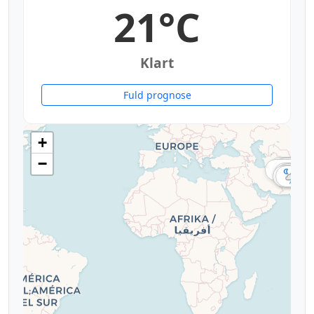
21°C
Klart
Fuld prognose
+
−
30°
27°
27°
24°
24°
21°
32°
18°
19°
26°