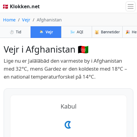
🇩🇰 Klokken.net
Home
Vejr
Afghanistan
⏱️
Tid
🌦️
Vejr
🌬️
AQI
🕌
Bønnetider
🎉
He
Vejr i Afghanistan 🇦🇫
Lige nu er Jalālābād den varmeste by i Afghanistan
med 32°C, mens Gardez er den koldeste med 18°C –
en national temperaturforskel på 14°C.
Kabul