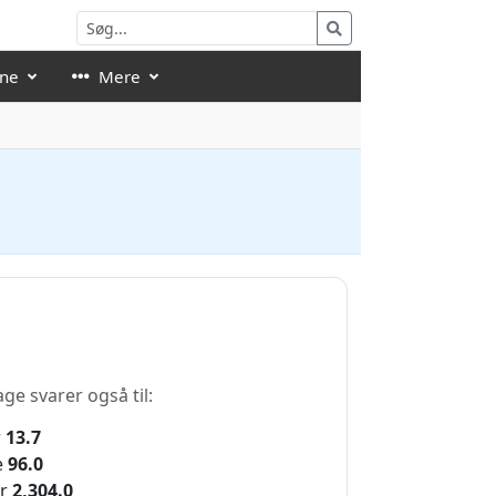
åne
Mere
ge svarer også til:
r
13.7
e
96.0
r
2,304.0