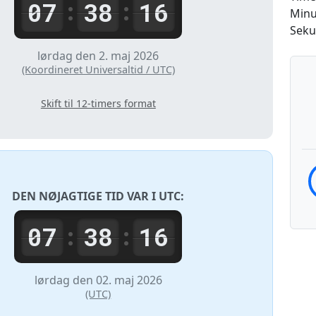
07
38
16
:
:
Minu
Seku
lørdag den 2. maj 2026
(Koordineret Universaltid / UTC)
Skift til 12-timers format
DEN NØJAGTIGE TID VAR I
UTC
:
07
38
16
:
:
lørdag den 02. maj 2026
(UTC)