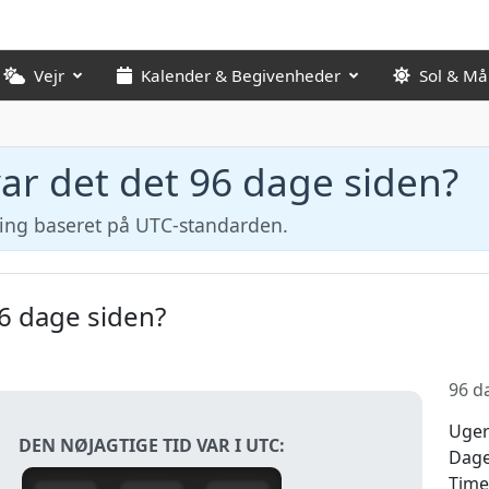
Vejr
Kalender & Begivenheder
Sol & M
ar det det 96 dage siden?
ning baseret på UTC-standarden.
96 dage siden?
96 da
Uge
DEN NØJAGTIGE TID VAR I UTC:
Dag
Time