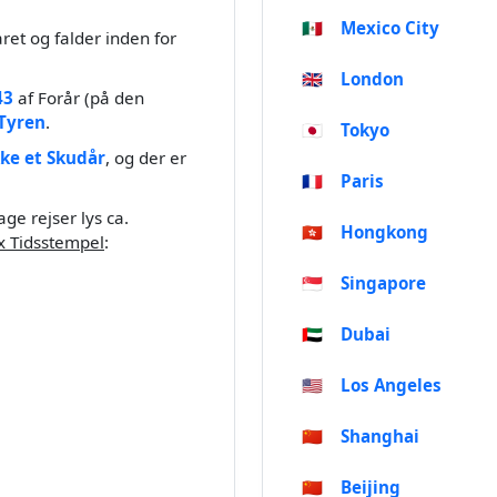
🇲🇽
Mexico City
ret og falder inden for
🇬🇧
London
43
af Forår (på den
Tyren
.
🇯🇵
Tokyo
kke et Skudår
, og der er
🇫🇷
Paris
ge rejser lys ca.
🇭🇰
Hongkong
x Tidsstempel
:
🇸🇬
Singapore
🇦🇪
Dubai
🇺🇸
Los Angeles
🇨🇳
Shanghai
🇨🇳
Beijing