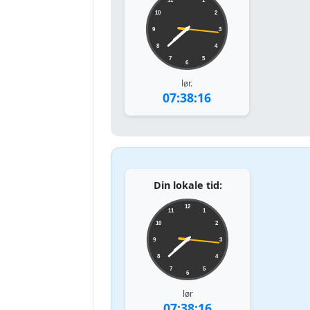
11
1
10
2
9
3
8
4
7
5
6
lør.
07:38:16
Din lokale tid:
12
11
1
10
2
9
3
8
4
7
5
6
lør
07:38:16