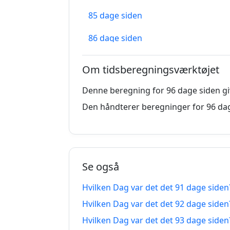
85 dage siden
86 dage siden
87 dage siden
Om tidsberegningsværktøjet
88 dage siden
Denne beregning for 96 dage siden giv
89 dage siden
Den håndterer beregninger for 96 dag
90 dage siden
91 dage siden
Se også
92 dage siden
Hvilken Dag var det det 91 dage siden
93 dage siden
Hvilken Dag var det det 92 dage siden
94 dage siden
Hvilken Dag var det det 93 dage siden