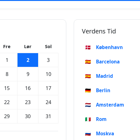
Verdens Tid
Fre
Lør
Sol
🇩🇰
København
1
2
3
🇪🇸
Barcelona
8
9
10
🇪🇸
Madrid
15
16
17
🇩🇪
Berlin
22
23
24
🇳🇱
Amsterdam
29
30
31
🇮🇹
Rom
🇷🇺
Moskva