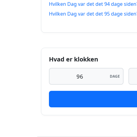
Hvilken Dag var det det 94 dage siden
95 dage siden
Hvilken Dag var det det 95 dage siden
96 dage siden
97 dage siden
98 dage siden
Hvad er klokken
99 dage siden
100 dage siden
DAGE
101 dage siden
102 dage siden
103 dage siden
104 dage siden