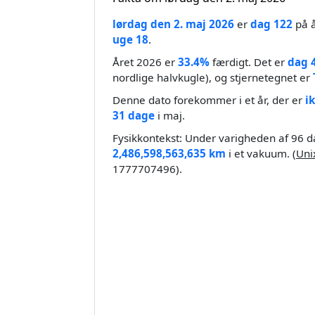
lørdag den 2. maj 2026
er
dag 122
på å
uge 18
.
Året 2026 er
33.4%
færdigt. Det er
dag 
nordlige halvkugle), og stjernetegnet er
Denne dato forekommer i et år, der er
i
31 dage
i maj.
Fysikkontekst: Under varigheden af 96 da
2,486,598,563,635 km
i et vakuum. (
Uni
1777707496).