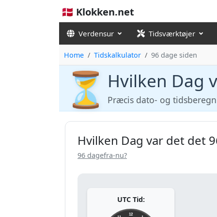
🇩🇰 Klokken.net
Verdensur
Tidsværktøjer
Home
Tidskalkulator
96 dage siden
⏳
Hvilken Dag v
Præcis dato- og tidsbereg
Hvilken Dag var det det 
96 dagefra-nu?
UTC Tid:
12