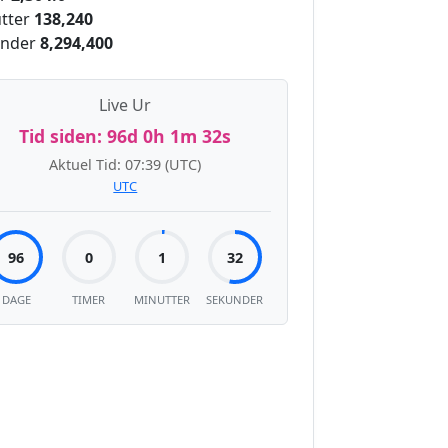
tter
138,240
nder
8,294,400
Live Ur
Tid siden:
96d 0h 1m 33s
Aktuel Tid:
07:39
(UTC)
UTC
96
0
1
33
DAGE
TIMER
MINUTTER
SEKUNDER