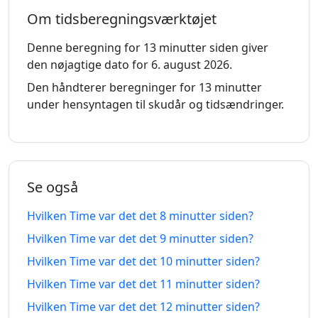
3
3
Om tidsberegningsværktøjet
minutter
06.08.2026
minutter
06.08.2026
siden
fra-nu
Denne beregning for 13 minutter siden giver
den nøjagtige dato for 6. august 2026.
4
4
minutter
06.08.2026
minutter
06.08.2026
Den håndterer beregninger for 13 minutter
siden
fra-nu
under hensyntagen til skudår og tidsændringer.
5
5
minutter
06.08.2026
minutter
06.08.2026
siden
fra-nu
Se også
6
6
minutter
06.08.2026
minutter
06.08.2026
Hvilken Time var det det 8 minutter siden?
siden
fra-nu
Hvilken Time var det det 9 minutter siden?
Hvilken Time var det det 10 minutter siden?
7
7
minutter
06.08.2026
minutter
06.08.2026
Hvilken Time var det det 11 minutter siden?
siden
fra-nu
Hvilken Time var det det 12 minutter siden?