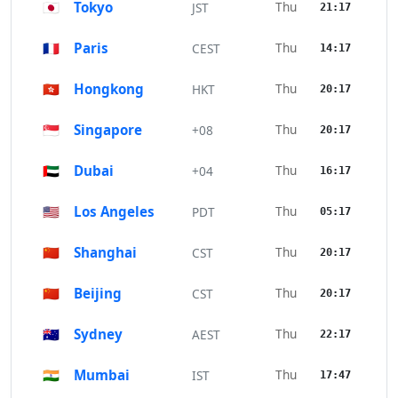
🇯🇵
Tokyo
Thu
JST
21:17
🇫🇷
Paris
Thu
CEST
14:17
🇭🇰
Hongkong
Thu
HKT
20:17
🇸🇬
Singapore
Thu
+08
20:17
🇦🇪
Dubai
Thu
+04
16:17
🇺🇸
Los Angeles
Thu
PDT
05:17
🇨🇳
Shanghai
Thu
CST
20:17
🇨🇳
Beijing
Thu
CST
20:17
🇦🇺
Sydney
Thu
AEST
22:17
🇮🇳
Mumbai
Thu
IST
17:47