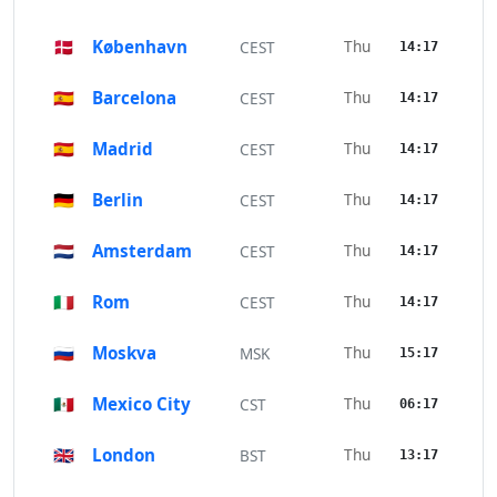
🇩🇰
København
Thu
CEST
14:17
🇪🇸
Barcelona
Thu
CEST
14:17
🇪🇸
Madrid
Thu
CEST
14:17
🇩🇪
Berlin
Thu
CEST
14:17
🇳🇱
Amsterdam
Thu
CEST
14:17
🇮🇹
Rom
Thu
CEST
14:17
🇷🇺
Moskva
Thu
MSK
15:17
🇲🇽
Mexico City
Thu
CST
06:17
🇬🇧
London
Thu
BST
13:17