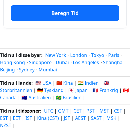
13
13
Beregn Tid
minutter
06.08.2026
minutter
06.08.2026
siden
fra-nu
14
14
minutter
06.08.2026
minutter
06.08.2026
siden
fra-nu
Tid nu i disse byer:
New York
·
London
·
Tokyo
·
Paris
·
15
15
Hong Kong
·
Singapore
·
Dubai
·
Los Angeles
·
Shanghai
·
minutter
06.08.2026
minutter
06.08.2026
Beijing
·
Sydney
·
Mumbai
siden
fra-nu
Tid nu i lande:
🇺🇸 USA
|
🇨🇳 Kina
|
🇮🇳 Indien
|
🇬🇧
16
16
Storbritannien
|
🇩🇪 Tyskland
|
🇯🇵 Japan
|
🇫🇷 Frankrig
|
🇨🇦
minutter
06.08.2026
minutter
06.08.2026
Canada
|
🇦🇺 Australien
|
🇧🇷 Brasilien
|
siden
fra-nu
Tid nu i
tidszoner
:
UTC
|
GMT
|
CET
|
PST
|
MST
|
CST
|
17
17
EST
|
EET
|
IST
|
Kina (CST)
|
JST
|
AEST
|
SAST
|
MSK
|
minutter
06.08.2026
minutter
06.08.2026
NZST
|
siden
fra-nu