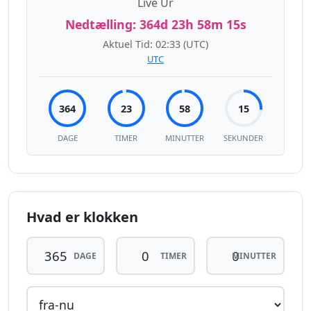
Live Ur
Nedtælling:
364d 23h 58m 15s
Aktuel Tid:
02:33
(UTC)
UTC
364
23
58
15
DAGE
TIMER
MINUTTER
SEKUNDER
Hvad er klokken
DAGE
TIMER
MINUTTER