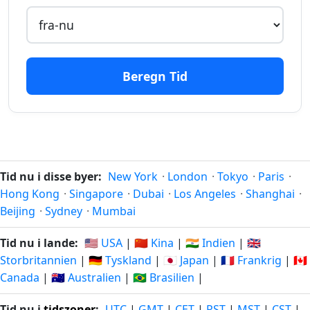
359
359 dage
dage
12.08.2025
31.07.2027
siden
fra-
nu
Beregn Tid
360
360 dage
dage
11.08.2025
01.08.2027
siden
fra-
nu
Tid nu i disse byer:
New York
·
London
·
Tokyo
·
Paris
·
361
Hong Kong
·
Singapore
·
Dubai
·
Los Angeles
·
Shanghai
·
361 dage
dage
10.08.2025
02.08.2027
Beijing
·
Sydney
·
Mumbai
siden
fra-
nu
Tid nu i lande:
🇺🇸 USA
|
🇨🇳 Kina
|
🇮🇳 Indien
|
🇬🇧
Storbritannien
|
🇩🇪 Tyskland
|
🇯🇵 Japan
|
🇫🇷 Frankrig
|
🇨🇦
362
Canada
|
🇦🇺 Australien
|
🇧🇷 Brasilien
|
362 dage
dage
09.08.2025
03.08.2027
siden
fra-
Tid nu i
tidszoner
:
UTC
|
GMT
|
CET
|
PST
|
MST
|
CST
|