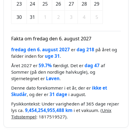
23
24
25
26
27
28
29
30
31
1
2
3
4
5
Fakta om fredag den 6. august 2027
fredag den 6. august 2027
er
dag 218
på året og
falder inden for
uge 31
.
Året 2027 er
59.7%
færdigt. Det er
dag 47
af
Sommer (på den nordlige halvkugle), og
stjernetegnet er
Løven
.
Denne dato forekommer i et år, der er
ikke et
Skudår
, og der er
31 dage
i august.
Fysikkontekst: Under varigheden af 365 dage rejser
lys ca.
9,454,254,955,488 km
i et vakuum. (
Unix
Tidsstempel
: 1817519527).