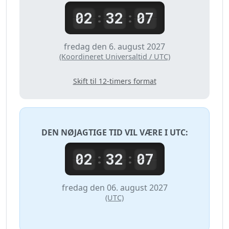
02
32
07
:
:
fredag den 6. august 2027
(Koordineret Universaltid / UTC)
Skift til 12-timers format
DEN NØJAGTIGE TID VIL VÆRE I
UTC
:
02
32
07
:
:
fredag den 06. august 2027
(UTC)