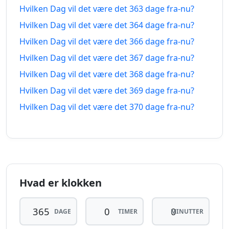
355
Hvilken Dag vil det være det 363 dage fra-nu?
355 dage
dage
Hvilken Dag vil det være det 364 dage fra-nu?
16.08.2025
27.07.2027
siden
fra-
Hvilken Dag vil det være det 366 dage fra-nu?
nu
Hvilken Dag vil det være det 367 dage fra-nu?
356
Hvilken Dag vil det være det 368 dage fra-nu?
356 dage
dage
15.08.2025
28.07.2027
Hvilken Dag vil det være det 369 dage fra-nu?
siden
fra-
nu
Hvilken Dag vil det være det 370 dage fra-nu?
357
357 dage
dage
14.08.2025
29.07.2027
siden
fra-
nu
Hvad er klokken
358
358 dage
dage
13.08.2025
30.07.2027
siden
fra-
DAGE
TIMER
MINUTTER
nu