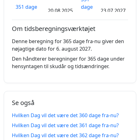
351 dage
dage
20.08.2025
23.07.2027
siden
fra-
nu
Om tidsberegningsværktøjet
352
Denne beregning for 365 dage fra-nu giver den
352 dage
dage
19.08.2025
24.07.2027
nøjagtige dato for 6. august 2027.
siden
fra-
nu
Den håndterer beregninger for 365 dage under
hensyntagen til skudår og tidsændringer.
353
353 dage
dage
18.08.2025
25.07.2027
siden
fra-
nu
Se også
354
Hvilken Dag vil det være det 360 dage fra-nu?
354 dage
dage
17.08.2025
26.07.2027
siden
fra-
Hvilken Dag vil det være det 361 dage fra-nu?
nu
Hvilken Dag vil det være det 362 dage fra-nu?