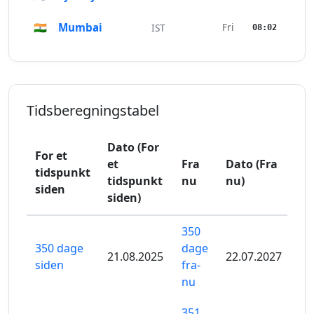
🇮🇳
Mumbai
Fri
IST
08:02
Tidsberegningstabel
Dato (For
For et
et
Fra
Dato (Fra
tidspunkt
tidspunkt
nu
nu)
siden
siden)
350
350 dage
dage
21.08.2025
22.07.2027
siden
fra-
nu
351