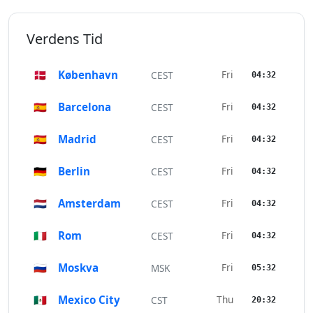
Verdens Tid
🇩🇰
København
Fri
CEST
04:32
🇪🇸
Barcelona
Fri
CEST
04:32
🇪🇸
Madrid
Fri
CEST
04:32
🇩🇪
Berlin
Fri
CEST
04:32
🇳🇱
Amsterdam
Fri
CEST
04:32
🇮🇹
Rom
Fri
CEST
04:32
🇷🇺
Moskva
Fri
MSK
05:32
🇲🇽
Mexico City
Thu
CST
20:32