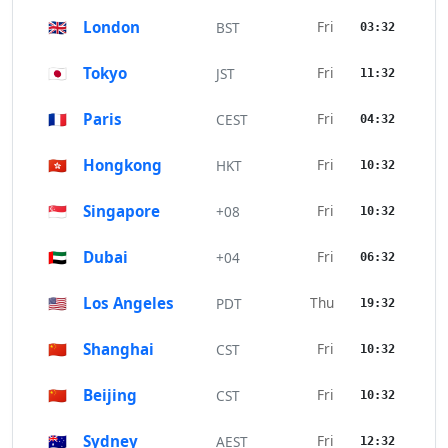
🇬🇧
London
Fri
BST
03:32
🇯🇵
Tokyo
Fri
JST
11:32
🇫🇷
Paris
Fri
CEST
04:32
🇭🇰
Hongkong
Fri
HKT
10:32
🇸🇬
Singapore
Fri
+08
10:32
🇦🇪
Dubai
Fri
+04
06:32
🇺🇸
Los Angeles
Thu
PDT
19:32
🇨🇳
Shanghai
Fri
CST
10:32
🇨🇳
Beijing
Fri
CST
10:32
🇦🇺
Sydney
Fri
AEST
12:32