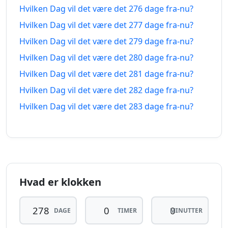
268
Hvilken Dag vil det være det 276 dage fra-nu?
268 dage
dage
Hvilken Dag vil det være det 277 dage fra-nu?
12.11.2025
02.05.2027
siden
fra-
Hvilken Dag vil det være det 279 dage fra-nu?
nu
Hvilken Dag vil det være det 280 dage fra-nu?
269
Hvilken Dag vil det være det 281 dage fra-nu?
269 dage
dage
11.11.2025
03.05.2027
Hvilken Dag vil det være det 282 dage fra-nu?
siden
fra-
nu
Hvilken Dag vil det være det 283 dage fra-nu?
270
270 dage
dage
10.11.2025
04.05.2027
siden
fra-
nu
Hvad er klokken
271
271 dage
dage
09.11.2025
05.05.2027
siden
fra-
DAGE
TIMER
MINUTTER
nu