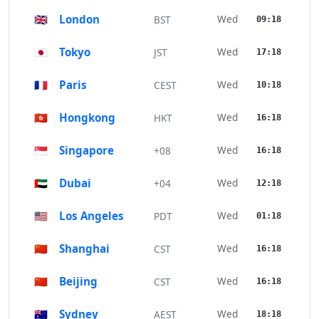
🇬🇧
London
Wed
BST
09:18
🇯🇵
Tokyo
Wed
JST
17:18
🇫🇷
Paris
Wed
CEST
10:18
🇭🇰
Hongkong
Wed
HKT
16:18
🇸🇬
Singapore
Wed
+08
16:18
🇦🇪
Dubai
Wed
+04
12:18
🇺🇸
Los Angeles
Wed
PDT
01:18
🇨🇳
Shanghai
Wed
CST
16:18
🇨🇳
Beijing
Wed
CST
16:18
🇦🇺
Sydney
Wed
AEST
18:18