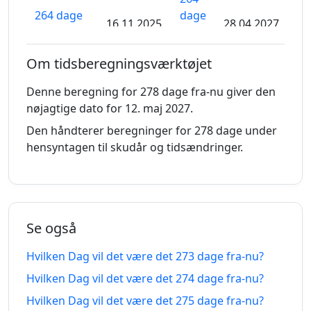
264 dage
dage
16.11.2025
28.04.2027
siden
fra-
nu
Om tidsberegningsværktøjet
265
Denne beregning for 278 dage fra-nu giver den
265 dage
dage
15.11.2025
29.04.2027
nøjagtige dato for 12. maj 2027.
siden
fra-
nu
Den håndterer beregninger for 278 dage under
hensyntagen til skudår og tidsændringer.
266
266 dage
dage
14.11.2025
30.04.2027
siden
fra-
nu
Se også
267
Hvilken Dag vil det være det 273 dage fra-nu?
267 dage
dage
13.11.2025
01.05.2027
siden
fra-
Hvilken Dag vil det være det 274 dage fra-nu?
nu
Hvilken Dag vil det være det 275 dage fra-nu?