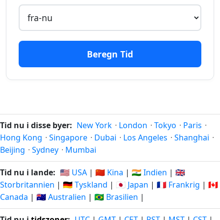
272
272 dage
dage
08.11.2025
06.05.2027
siden
fra-
nu
Beregn Tid
273
273 dage
dage
07.11.2025
07.05.2027
siden
fra-
nu
Tid nu i disse byer:
New York
·
London
·
Tokyo
·
Paris
·
274
Hong Kong
·
Singapore
·
Dubai
·
Los Angeles
·
Shanghai
·
274 dage
dage
06.11.2025
08.05.2027
Beijing
·
Sydney
·
Mumbai
siden
fra-
nu
Tid nu i lande:
🇺🇸 USA
|
🇨🇳 Kina
|
🇮🇳 Indien
|
🇬🇧
Storbritannien
|
🇩🇪 Tyskland
|
🇯🇵 Japan
|
🇫🇷 Frankrig
|
🇨🇦
275
Canada
|
🇦🇺 Australien
|
🇧🇷 Brasilien
|
275 dage
dage
05.11.2025
09.05.2027
siden
fra-
Tid nu i
tidszoner
:
UTC
|
GMT
|
CET
|
PST
|
MST
|
CST
|