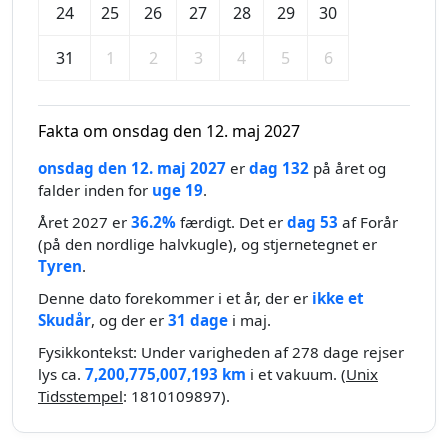
24
25
26
27
28
29
30
31
1
2
3
4
5
6
Fakta om onsdag den 12. maj 2027
onsdag den 12. maj 2027
er
dag 132
på året og
falder inden for
uge 19
.
Året 2027 er
36.2%
færdigt. Det er
dag 53
af Forår
(på den nordlige halvkugle), og stjernetegnet er
Tyren
.
Denne dato forekommer i et år, der er
ikke et
Skudår
, og der er
31 dage
i maj.
Fysikkontekst: Under varigheden af 278 dage rejser
lys ca.
7,200,775,007,193 km
i et vakuum. (
Unix
Tidsstempel
: 1810109897).