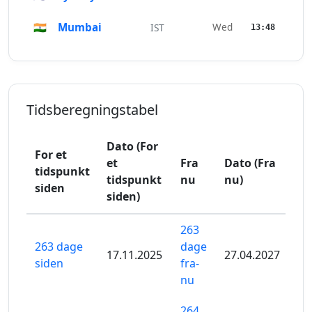
🇮🇳
Mumbai
Wed
IST
13:48
Tidsberegningstabel
Dato (For
For et
et
Fra
Dato (Fra
tidspunkt
tidspunkt
nu
nu)
siden
siden)
263
263 dage
dage
17.11.2025
27.04.2027
siden
fra-
nu
264