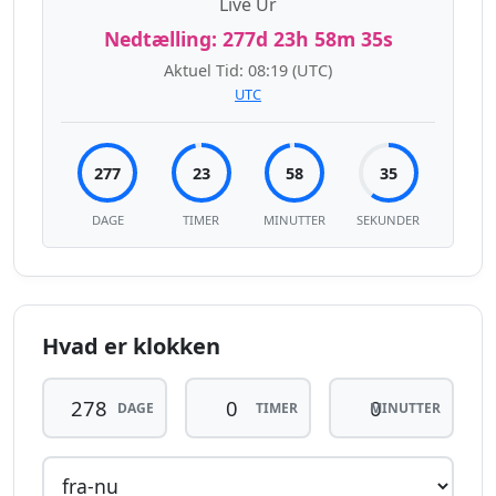
Live Ur
Nedtælling:
277d 23h 58m 35s
Aktuel Tid:
08:19
(UTC)
UTC
277
23
58
35
DAGE
TIMER
MINUTTER
SEKUNDER
Hvad er klokken
DAGE
TIMER
MINUTTER