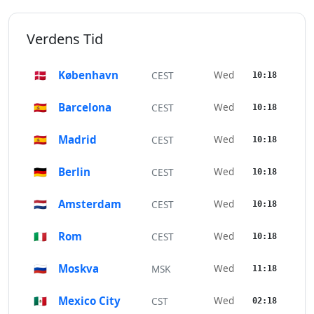
Verdens Tid
🇩🇰
København
Wed
CEST
10:18
🇪🇸
Barcelona
Wed
CEST
10:18
🇪🇸
Madrid
Wed
CEST
10:18
🇩🇪
Berlin
Wed
CEST
10:18
🇳🇱
Amsterdam
Wed
CEST
10:18
🇮🇹
Rom
Wed
CEST
10:18
🇷🇺
Moskva
Wed
MSK
11:18
🇲🇽
Mexico City
Wed
CST
02:18