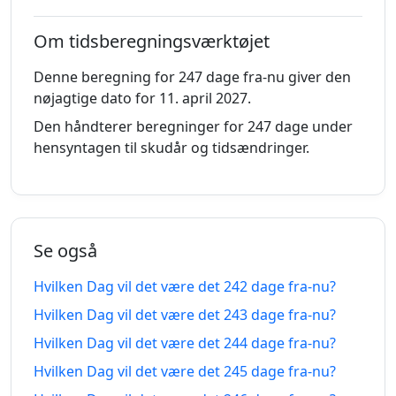
siden
fra-
nu
Om tidsberegningsværktøjet
234
Denne beregning for 247 dage fra-nu giver den
234 dage
dage
16.12.2025
29.03.2027
nøjagtige dato for 11. april 2027.
siden
fra-
nu
Den håndterer beregninger for 247 dage under
hensyntagen til skudår og tidsændringer.
235
235 dage
dage
15.12.2025
30.03.2027
siden
fra-
nu
Se også
236
Hvilken Dag vil det være det 242 dage fra-nu?
236 dage
dage
14.12.2025
31.03.2027
siden
fra-
Hvilken Dag vil det være det 243 dage fra-nu?
nu
Hvilken Dag vil det være det 244 dage fra-nu?
237
Hvilken Dag vil det være det 245 dage fra-nu?
237 dage
dage