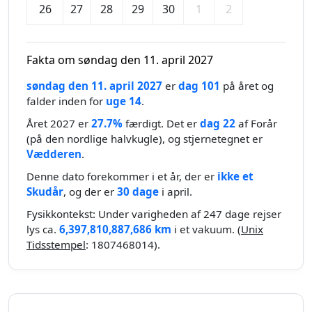
26
27
28
29
30
1
2
Fakta om søndag den 11. april 2027
søndag den 11. april 2027
er
dag 101
på året og
falder inden for
uge 14
.
Året 2027 er
27.7%
færdigt. Det er
dag 22
af Forår
(på den nordlige halvkugle), og stjernetegnet er
Vædderen
.
Denne dato forekommer i et år, der er
ikke et
Skudår
, og der er
30 dage
i april.
Fysikkontekst: Under varigheden af 247 dage rejser
lys ca.
6,397,810,887,686 km
i et vakuum. (
Unix
Tidsstempel
: 1807468014).