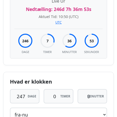
Live Ur
Nedtælling:
246d 7h 36m 53s
Aktuel Tid:
10:50
(UTC)
UTC
246
7
36
53
DAGE
TIMER
MINUTTER
SEKUNDER
Hvad er klokken
DAGE
TIMER
MINUTTER