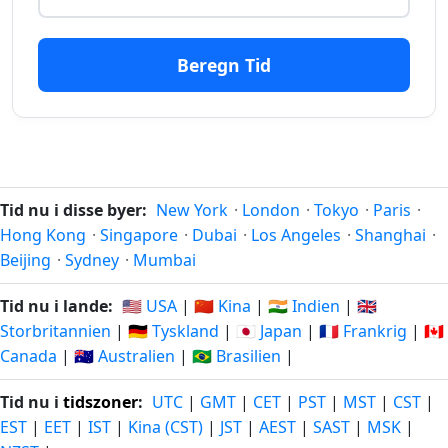
241 dage
dage
09.12.2025
05.04.2027
siden
fra-
nu
Beregn Tid
242
242 dage
dage
08.12.2025
06.04.2027
siden
fra-
nu
Tid nu i disse byer:
New York
·
London
·
Tokyo
·
Paris
·
243
Hong Kong
·
Singapore
·
Dubai
·
Los Angeles
·
Shanghai
·
243 dage
dage
07.12.2025
07.04.2027
Beijing
·
Sydney
·
Mumbai
siden
fra-
nu
Tid nu i lande:
🇺🇸 USA
|
🇨🇳 Kina
|
🇮🇳 Indien
|
🇬🇧
Storbritannien
|
🇩🇪 Tyskland
|
🇯🇵 Japan
|
🇫🇷 Frankrig
|
🇨🇦
244
Canada
|
🇦🇺 Australien
|
🇧🇷 Brasilien
|
244 dage
dage
06.12.2025
08.04.2027
siden
fra-
Tid nu i
tidszoner
:
UTC
|
GMT
|
CET
|
PST
|
MST
|
CST
|
nu
EST
|
EET
|
IST
|
Kina (CST)
|
JST
|
AEST
|
SAST
|
MSK
|