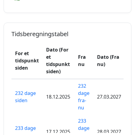
Tidsberegningstabel
Dato (For
For et
et
Fra
Dato (Fra
tidspunkt
tidspunkt
nu
nu)
siden
siden)
232
232 dage
dage
18.12.2025
27.03.2027
siden
fra-
nu
233
233 dage
dage
17.12.2025
28.03.2027