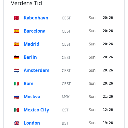
Verdens Tid
🇩🇰
København
Sun
CEST
20:26
🇪🇸
Barcelona
Sun
CEST
20:26
🇪🇸
Madrid
Sun
CEST
20:26
🇩🇪
Berlin
Sun
CEST
20:26
🇳🇱
Amsterdam
Sun
CEST
20:26
🇮🇹
Rom
Sun
CEST
20:26
🇷🇺
Moskva
Sun
MSK
21:26
🇲🇽
Mexico City
Sun
CST
12:26
🇬🇧
London
Sun
BST
19:26