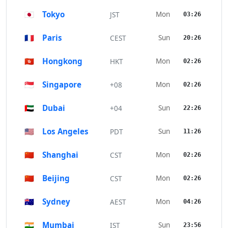
🇯🇵
Tokyo
Mon
JST
03:26
🇫🇷
Paris
Sun
CEST
20:26
🇭🇰
Hongkong
Mon
HKT
02:26
🇸🇬
Singapore
Mon
+08
02:26
🇦🇪
Dubai
Sun
+04
22:26
🇺🇸
Los Angeles
Sun
PDT
11:26
🇨🇳
Shanghai
Mon
CST
02:26
🇨🇳
Beijing
Mon
CST
02:26
🇦🇺
Sydney
Mon
AEST
04:26
🇮🇳
Mumbai
Sun
IST
23:56