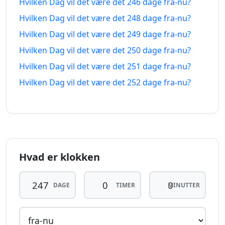
Hvilken Dag vil det være det 246 dage fra-nu?
13.12.2025
01.04.2027
siden
fra-
Hvilken Dag vil det være det 248 dage fra-nu?
nu
Hvilken Dag vil det være det 249 dage fra-nu?
238
Hvilken Dag vil det være det 250 dage fra-nu?
238 dage
dage
12.12.2025
02.04.2027
Hvilken Dag vil det være det 251 dage fra-nu?
siden
fra-
nu
Hvilken Dag vil det være det 252 dage fra-nu?
239
239 dage
dage
11.12.2025
03.04.2027
siden
fra-
nu
Hvad er klokken
240
240 dage
dage
10.12.2025
04.04.2027
siden
fra-
DAGE
TIMER
MINUTTER
nu
241