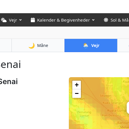
Vejr
Kalender & Begivenheder
Sol & M
🌙
🌦️
Måne
Vejr
Senai
Senai
+
−