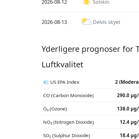
2026-08-12
Solskin
2026-08-13
Delvis skyet
Yderligere prognoser for
Luftkvalitet
💨 US EPA Index
2 (Modera
CO (Carbon Monoxide)
290.0 μg
O₃ (Ozone)
138.0 μg
NO₂ (Nitrogen Dioxide)
12.4 μg
SO₂ (Sulphur Dioxide)
18.4 μg