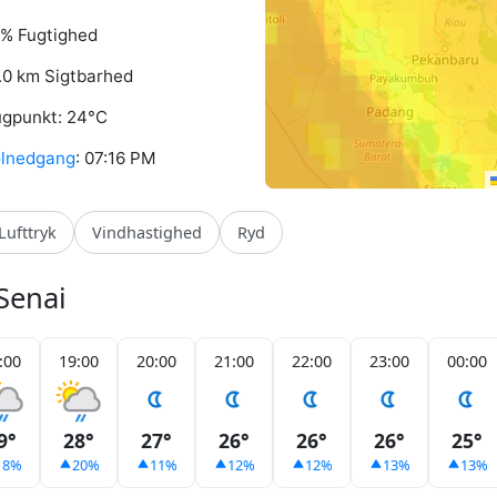
% Fugtighed
.0 km Sigtbarhed
gpunkt: 24°C
lnedgang
: 07:16 PM
Lufttryk
Vindhastighed
Ryd
Senai
:00
19:00
20:00
21:00
22:00
23:00
00:00
9°
28°
27°
26°
26°
26°
25°
18%
20%
11%
12%
12%
13%
13%