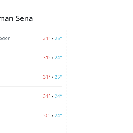
aman Senai
heden
31°
/
25°
31°
/
24°
31°
/
25°
31°
/
24°
30°
/
24°