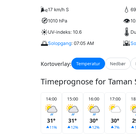
🌬️
💧
17 km/h S
69
🧭
👁️
1010 hPa
10
☀️
🌡️
UV-indeks: 10.6
Du
🌅
🌇
Solopgang
: 07:05 AM
So
Kortoverlay:
Temperatur
Nedbør
Timeprognose for Taman 
14:00
15:00
16:00
17:00
18
31°
31°
30°
30°
2
11%
12%
12%
7%