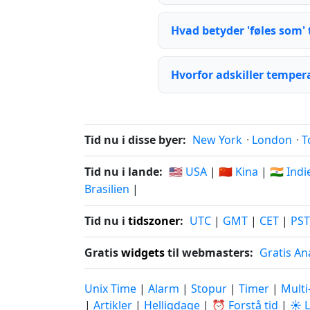
Hvad betyder 'føles som'
Hvorfor adskiller temper
Tid nu i disse byer:
New York
·
London
·
T
Tid nu i lande:
🇺🇸 USA
|
🇨🇳 Kina
|
🇮🇳 Ind
Brasilien
|
Tid nu i
tidszoner
:
UTC
|
GMT
|
CET
|
PST
Gratis
widgets
til webmasters:
Gratis An
Unix Time
|
Alarm
|
Stopur
|
Timer
|
Multi
|
Artikler
|
Helligdage
|
⏰ Forstå tid
|
☀️ 