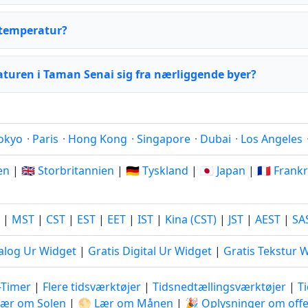
 temperatur?
aturen i Taman Senai sig fra nærliggende byer?
okyo
·
Paris
·
Hong Kong
·
Singapore
·
Dubai
·
Los Angeles
ien
|
🇬🇧 Storbritannien
|
🇩🇪 Tyskland
|
🇯🇵 Japan
|
🇫🇷 Frank
|
MST
|
CST
|
EST
|
EET
|
IST
|
Kina (CST)
|
JST
|
AEST
|
SA
alog Ur Widget
|
Gratis Digital Ur Widget
|
Gratis Tekstur 
-Timer
|
Flere tidsværktøjer
|
Tidsnedtællingsværktøjer
|
T
Lær om Solen
|
🌕 Lær om Månen
|
🎉 Oplysninger om offe