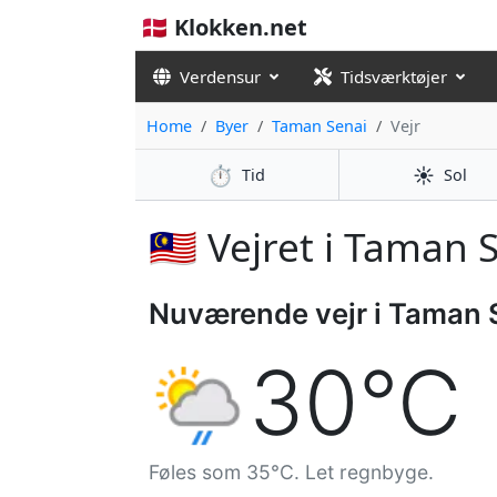
🇩🇰 Klokken.net
Verdensur
Tidsværktøjer
Home
Byer
Taman Senai
Vejr
⏱️
☀️
Tid
Sol
🇲🇾 Vejret i Taman 
Nuværende vejr i Taman 
30°C
Føles som 35°C. Let regnbyge.