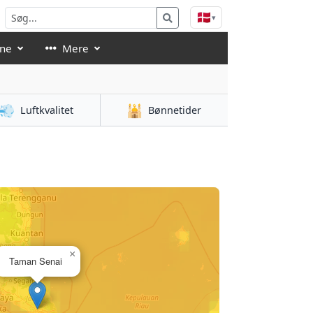
🇩🇰
▾
åne
Mere
💨
🕌
Luftkvalitet
Bønnetider
×
Taman Senai