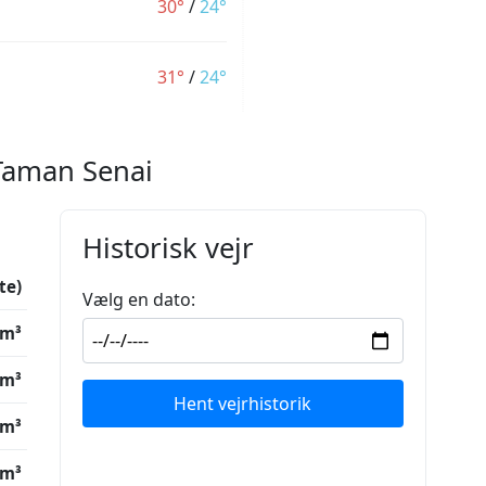
30°
/
24°
31°
/
24°
 Taman Senai
Historisk vejr
te)
Vælg en dato:
/m³
/m³
Hent vejrhistorik
/m³
/m³