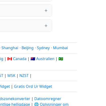
·
Shanghai
·
Beijing
·
Sydney
·
Mumbai
rig
|
🇨🇦 Canada
|
🇦🇺 Australien
|
🇧🇷
ST
|
MSK
|
NZST
|
Widget
|
Gratis Ord Ur Widget
idszonekonverter
|
Datoomregner
ntlige helligdage
|
🌐 Oplysninger om