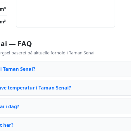
/m³
/m³
nai — FAQ
rgsel baseret på aktuelle forhold i Taman Senai.
u i Taman Senai?
lave temperatur i Taman Senai?
ai i dag?
t her?