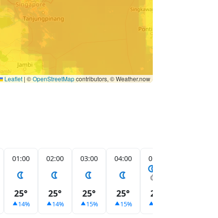
Leaflet
|
©
OpenStreetMap
contributors, © Weather.now
01:00
02:00
03:00
04:00
05:00
06:00
25°
25°
25°
25°
25°
25°
14%
14%
15%
15%
41%
16%