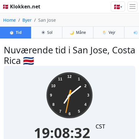
🇩🇰
🇩🇰 Klokken.net
▾
Home
Byer
San Jose
⏱️
Tid
☀️
Sol
🌙
Måne
🌦️
Vejr
💨
Nuværende tid i San Jose, Costa
Rica 🇨🇷
19:08:32
12
11
1
10
2
9
3
8
4
7
5
6
CST
19:08:32