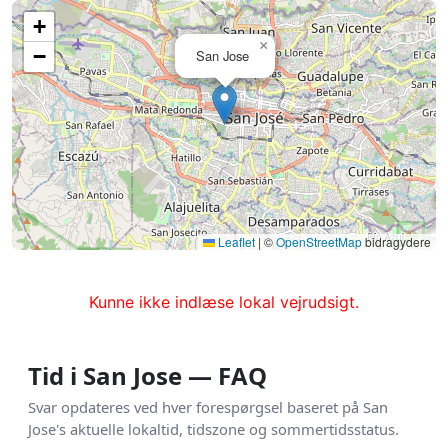
+
×
−
San Jose
Leaflet
|
©
OpenStreetMap
bidragydere
Kunne ikke indlæse lokal vejrudsigt.
Tid i San Jose — FAQ
Svar opdateres ved hver forespørgsel baseret på San
Jose's aktuelle lokaltid, tidszone og sommertidsstatus.