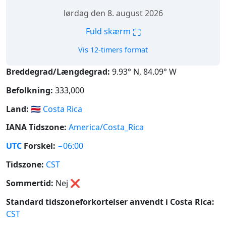
lørdag den 8. august 2026
⛶
Fuld skærm
Vis 12-timers format
Breddegrad/Længdegrad:
9.93° N, 84.09° W
Befolkning:
333,000
Land:
🇨🇷
Costa Rica
IANA Tidszone:
America/Costa_Rica
UTC
Forskel:
−06:00
Tidszone:
CST
Sommertid:
Nej
❌
Standard tidszoneforkortelser anvendt i Costa Rica:
CST