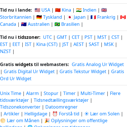
Tid nu i lande:
🇺🇸 USA
|
🇨🇳 Kina
|
🇮🇳 Indien
|
🇬🇧
Storbritannien
|
🇩🇪 Tyskland
|
🇯🇵 Japan
|
🇫🇷 Frankrig
|
🇨🇦
Canada
|
🇦🇺 Australien
|
🇧🇷 Brasilien
|
Tid nu i
tidszoner
:
UTC
|
GMT
|
CET
|
PST
|
MST
|
CST
|
EST
|
EET
|
IST
|
Kina (CST)
|
JST
|
AEST
|
SAST
|
MSK
|
NZST
|
Gratis
widgets
til webmasters:
Gratis Analog Ur Widget
|
Gratis Digital Ur Widget
|
Gratis Tekstur Widget
|
Gratis
Ord Ur Widget
Unix Time
|
Alarm
|
Stopur
|
Timer
|
Multi-Timer
|
Flere
tidsværktøjer
|
Tidsnedtællingsværktøjer
|
Tidszonekonverter
|
Datoomregner
|
Artikler
|
Helligdage
|
⏰ Forstå tid
|
☀️ Lær om Solen
|
🌕 Lær om Månen
|
🎉 Oplysninger om offentlige