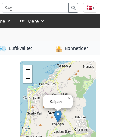
🇩🇰
▾
åne
Mere
💨
🕌
Luftkvalitet
Bønnetider
+
−
×
Saipan