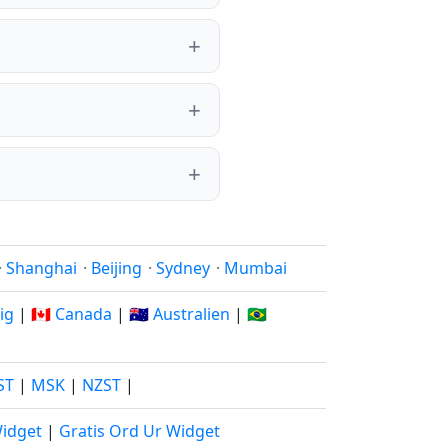
·
Shanghai
·
Beijing
·
Sydney
·
Mumbai
rig
|
🇨🇦 Canada
|
🇦🇺 Australien
|
🇧🇷
ST
|
MSK
|
NZST
|
Widget
|
Gratis Ord Ur Widget