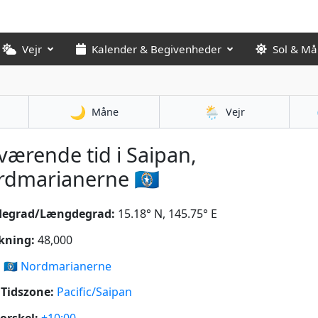
Vejr
Kalender & Begivenheder
Sol & M
🌙
🌦️
Måne
Vejr
ærende tid i Saipan,
dmarianerne 🇲🇵
degrad/Længdegrad:
15.18° N, 145.75° E
kning:
48,000
:
🇲🇵
Nordmarianerne
Tidszone:
Pacific/Saipan