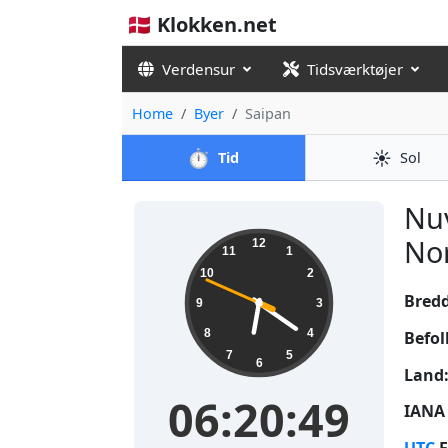
🇩🇰 Klokken.net
Verdensur
Tidsværktøjer
Home
Byer
Saipan
⏱️
☀️
Tid
Sol
Nuv
06:20:49
Nor
12
11
1
10
2
Bred
9
3
8
4
Befol
7
5
6
Land
06:20:49
IANA 