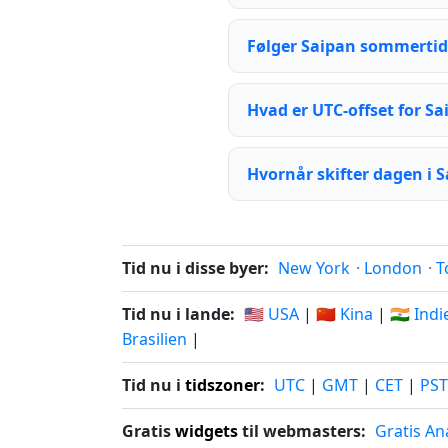
Følger Saipan sommertid
Hvad er UTC-offset for Sa
Hvornår skifter dagen i 
Tid nu i disse byer:
New York
·
London
·
T
Tid nu i lande:
🇺🇸 USA
|
🇨🇳 Kina
|
🇮🇳 Ind
Brasilien
|
Tid nu i
tidszoner
:
UTC
|
GMT
|
CET
|
PST
Gratis
widgets
til webmasters:
Gratis An