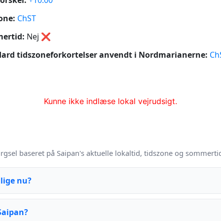
orskel:
+10:00
one:
ChST
ertid:
Nej
❌
ard tidszoneforkortelser anvendt i Nordmarianerne:
Ch
Kunne ikke indlæse lokal vejrudsigt.
Q
rgsel baseret på Saipan's aktuelle lokaltid, tidszone og sommerti
lige nu?
Saipan?