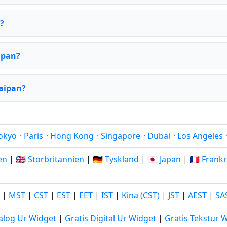
?
ipan?
Saipan?
okyo
·
Paris
·
Hong Kong
·
Singapore
·
Dubai
·
Los Angeles
ien
|
🇬🇧 Storbritannien
|
🇩🇪 Tyskland
|
🇯🇵 Japan
|
🇫🇷 Frank
|
MST
|
CST
|
EST
|
EET
|
IST
|
Kina (CST)
|
JST
|
AEST
|
SA
alog Ur Widget
|
Gratis Digital Ur Widget
|
Gratis Tekstur 