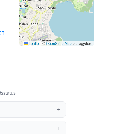
ST
Leaflet
|
©
OpenStreetMap
bidragydere
dsstatus.