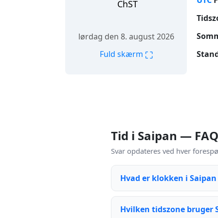
UTC
F
ChST
Tidsz
Somm
lørdag den 8. august 2026
⛶
Stand
Fuld skærm
Tid i Saipan — FA
Svar opdateres ved hver forespø
Hvad er klokken i Saipan 
Hvilken tidszone bruger 