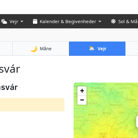
Vejr
Kalender & Begivenheder
Sol & M
🌙
🌦️
Måne
Vejr
asvár
asvár
+
−