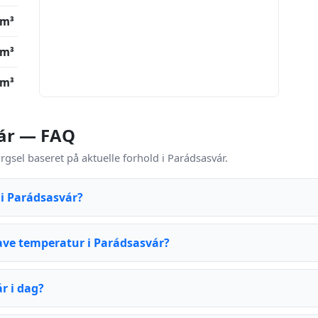
/m³
/m³
/m³
vár — FAQ
gsel baseret på aktuelle forhold i Parádsasvár.
 i Parádsasvár?
ave temperatur i Parádsasvár?
ár i dag?