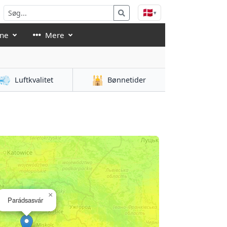
🇩🇰
▾
åne
Mere
💨
🕌
Luftkvalitet
Bønnetider
×
Parádsasvár