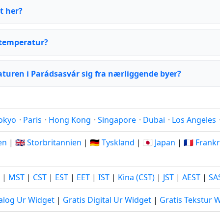
t her?
 temperatur?
aturen i Parádsasvár sig fra nærliggende byer?
okyo
·
Paris
·
Hong Kong
·
Singapore
·
Dubai
·
Los Angeles
ien
|
🇬🇧 Storbritannien
|
🇩🇪 Tyskland
|
🇯🇵 Japan
|
🇫🇷 Frank
|
MST
|
CST
|
EST
|
EET
|
IST
|
Kina (CST)
|
JST
|
AEST
|
SA
alog Ur Widget
|
Gratis Digital Ur Widget
|
Gratis Tekstur 