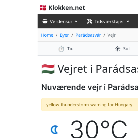
🇩🇰 Klokken.net
Verdensur
Tidsværktøjer
Home
Byer
Parádsasvár
Vejr
⏱️
☀️
Tid
Sol
🇭🇺 Vejret i Paráds
Nuværende vejr i Paráds
yellow thunderstorm warning for Hungary
30°C