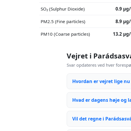
SO₂ (Sulphur Dioxide)
0.9 μg
PM2.5 (Fine particles)
8.9 μg
PM10 (Coarse particles)
13.2 μg
Vejret i Parádsas
Svar opdateres ved hver forespør
Hvordan er vejret lige nu
Hvad er dagens høje og l
Vil det regne i Parádsasv