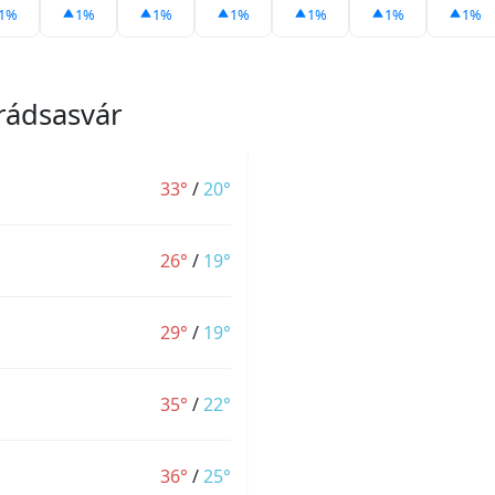
1%
1%
1%
1%
1%
1%
1%
rádsasvár
33°
/
20°
26°
/
19°
29°
/
19°
35°
/
22°
36°
/
25°