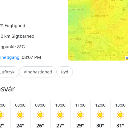
% Fugtighed
.0 km Sigtbarhed
gpunkt: 8°C
lnedgang
: 08:07 PM
Lufttryk
Vindhastighed
Ryd
asvár
:00
08:00
09:00
10:00
11:00
12:00
13:00
2°
24°
26°
27°
29°
30°
31°