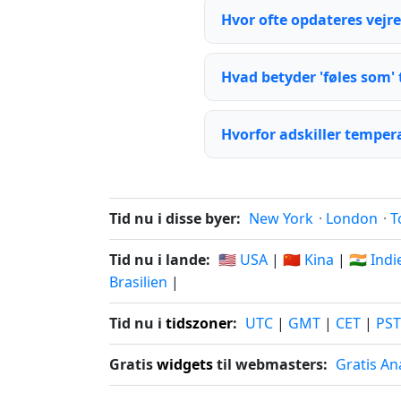
Hvor ofte opdateres vejre
Hvad betyder 'føles som'
Hvorfor adskiller temper
Tid nu i disse byer:
New York
·
London
·
T
Tid nu i lande:
🇺🇸 USA
|
🇨🇳 Kina
|
🇮🇳 Ind
Brasilien
|
Tid nu i
tidszoner
:
UTC
|
GMT
|
CET
|
PST
Gratis
widgets
til webmasters:
Gratis An