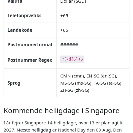
Valuta
Dollar (SGD)
Telefonpræfiks
+65
Landekode
+65
Postnummerformat
######
^(\d{6})$
Postnummer Regex
CMN (cmn), EN-SG (en-SG),
Sprog
MS-SG (ms-SG), TA-SG (ta-SG),
ZH-SG (zh-SG)
Kommende helligdage i Singapore
I år fejrer Singapore 14 helligdage, hvor 13 er planlagt til
2027. Næste helligdag er National Day den 09 Aug. Den