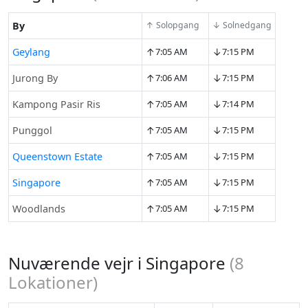
By
↑ Solopgang
↓ Solnedgang
↑
↓
Geylang
7:05 AM
7:15 PM
↑
↓
Jurong By
7:06 AM
7:15 PM
↑
↓
Kampong Pasir Ris
7:05 AM
7:14 PM
↑
↓
Punggol
7:05 AM
7:15 PM
↑
↓
Queenstown Estate
7:05 AM
7:15 PM
↑
↓
Singapore
7:05 AM
7:15 PM
↑
↓
Woodlands
7:05 AM
7:15 PM
Nuværende vejr i Singapore
(
8
Lokationer)