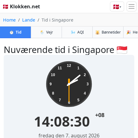
🇩🇰
🇩🇰 Klokken.net
▾
Home
Lande
Tid i Singapore
⏱️
Tid
🌦️
Vejr
🌬️
AQI
🕌
Bønnetider
🎉
He
Nuværende tid i Singapore 🇸🇬
12
11
1
10
2
9
3
8
4
7
5
6
+08
14:08:30
fredag den 7. august 2026