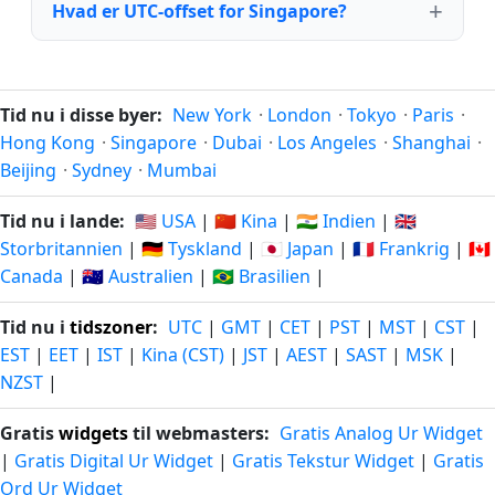
Hvad er UTC-offset for Singapore?
Tid nu i disse byer:
New York
·
London
·
Tokyo
·
Paris
·
Hong Kong
·
Singapore
·
Dubai
·
Los Angeles
·
Shanghai
·
Beijing
·
Sydney
·
Mumbai
Tid nu i lande:
🇺🇸 USA
|
🇨🇳 Kina
|
🇮🇳 Indien
|
🇬🇧
Storbritannien
|
🇩🇪 Tyskland
|
🇯🇵 Japan
|
🇫🇷 Frankrig
|
🇨🇦
Canada
|
🇦🇺 Australien
|
🇧🇷 Brasilien
|
Tid nu i
tidszoner
:
UTC
|
GMT
|
CET
|
PST
|
MST
|
CST
|
EST
|
EET
|
IST
|
Kina (CST)
|
JST
|
AEST
|
SAST
|
MSK
|
NZST
|
Gratis
widgets
til webmasters:
Gratis Analog Ur Widget
|
Gratis Digital Ur Widget
|
Gratis Tekstur Widget
|
Gratis
Ord Ur Widget