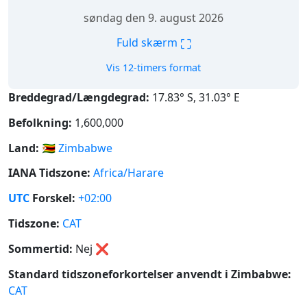
søndag den 9. august 2026
⛶
Fuld skærm
Vis 12-timers format
Breddegrad/Længdegrad:
17.83° S, 31.03° E
Befolkning:
1,600,000
Land:
🇿🇼
Zimbabwe
IANA Tidszone:
Africa/Harare
UTC
Forskel:
+02:00
Tidszone:
CAT
Sommertid:
Nej
❌
Standard tidszoneforkortelser anvendt i Zimbabwe:
CAT