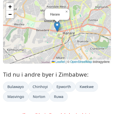
+
×
−
Harare
Leaflet
|
©
OpenStreetMap
bidragydere
Tid nu i andre byer i Zimbabwe:
Bulawayo
Chinhoyi
Epworth
Kwekwe
Masvingo
Norton
Ruwa