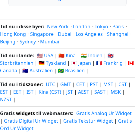
Tid nu i disse byer:
New York
·
London
·
Tokyo
·
Paris
·
Hong Kong
·
Singapore
·
Dubai
·
Los Angeles
·
Shanghai
·
Beijing
·
Sydney
·
Mumbai
Tid nu i lande:
🇺🇸 USA
|
🇨🇳 Kina
|
🇮🇳 Indien
|
🇬🇧
Storbritannien
|
🇩🇪 Tyskland
|
🇯🇵 Japan
|
🇫🇷 Frankrig
|
🇨🇦
Canada
|
🇦🇺 Australien
|
🇧🇷 Brasilien
|
Tid nu i
tidszoner
:
UTC
|
GMT
|
CET
|
PST
|
MST
|
CST
|
EST
|
EET
|
IST
|
Kina (CST)
|
JST
|
AEST
|
SAST
|
MSK
|
NZST
|
Gratis
widgets
til webmasters:
Gratis Analog Ur Widget
|
Gratis Digital Ur Widget
|
Gratis Tekstur Widget
|
Gratis
Ord Ur Widget