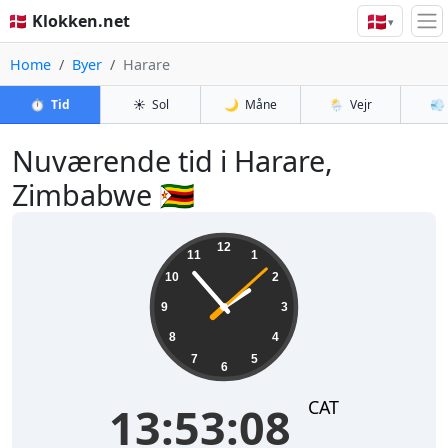
🇩🇰
🇩🇰 Klokken.net
▾
Home
Byer
Harare
⏱️
Tid
☀️
Sol
🌙
Måne
🌦️
Vejr
💨
Nuværende tid i Harare,
Zimbabwe 🇿🇼
13:53:08
12
11
1
10
2
9
3
8
4
7
5
6
CAT
13:53:08