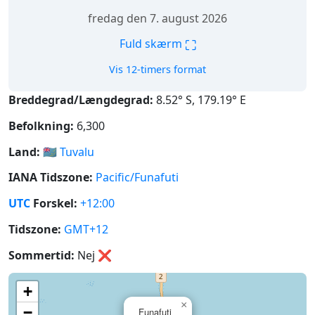
fredag den 7. august 2026
⛶
Fuld skærm
Vis 12-timers format
Breddegrad/Længdegrad:
8.52° S, 179.19° E
Befolkning:
6,300
Land:
🇹🇻
Tuvalu
IANA Tidszone:
Pacific/Funafuti
UTC
Forskel:
+12:00
Tidszone:
GMT+12
Sommertid:
Nej
❌
+
×
−
Funafuti