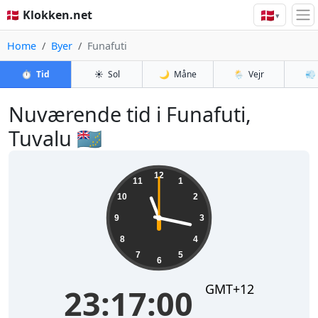
🇩🇰
🇩🇰 Klokken.net
▾
Home
Byer
Funafuti
⏱️
Tid
☀️
Sol
🌙
Måne
🌦️
Vejr
💨
Nuværende tid i Funafuti,
Tuvalu 🇹🇻
23:17:00
12
11
1
10
2
9
3
8
4
7
5
6
GMT+12
23:17:00