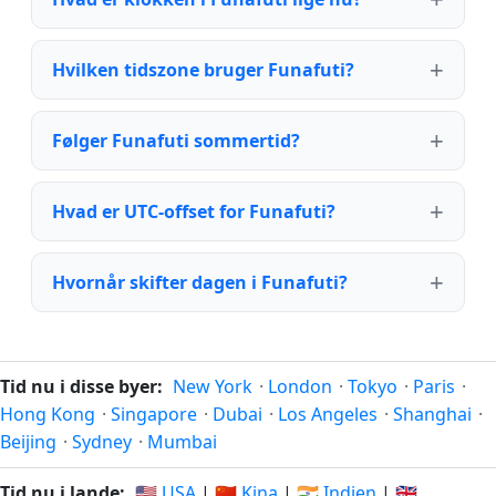
Hvilken tidszone bruger Funafuti?
Følger Funafuti sommertid?
Hvad er UTC-offset for Funafuti?
Hvornår skifter dagen i Funafuti?
Tid nu i disse byer:
New York
·
London
·
Tokyo
·
Paris
·
Hong Kong
·
Singapore
·
Dubai
·
Los Angeles
·
Shanghai
·
Beijing
·
Sydney
·
Mumbai
Tid nu i lande:
🇺🇸 USA
|
🇨🇳 Kina
|
🇮🇳 Indien
|
🇬🇧