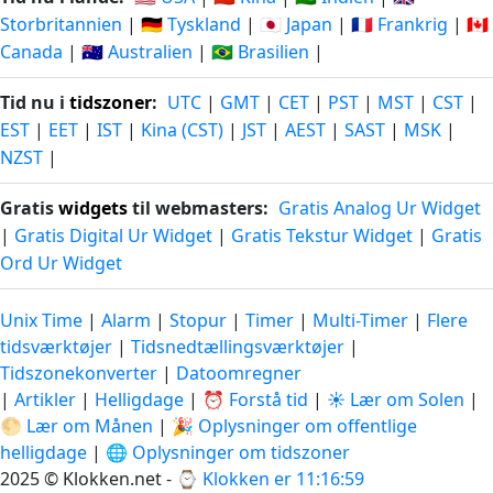
Storbritannien
|
🇩🇪 Tyskland
|
🇯🇵 Japan
|
🇫🇷 Frankrig
|
🇨🇦
Canada
|
🇦🇺 Australien
|
🇧🇷 Brasilien
|
Tid nu i
tidszoner
:
UTC
|
GMT
|
CET
|
PST
|
MST
|
CST
|
EST
|
EET
|
IST
|
Kina (CST)
|
JST
|
AEST
|
SAST
|
MSK
|
NZST
|
Gratis
widgets
til webmasters:
Gratis Analog Ur Widget
|
Gratis Digital Ur Widget
|
Gratis Tekstur Widget
|
Gratis
Ord Ur Widget
Unix Time
|
Alarm
|
Stopur
|
Timer
|
Multi-Timer
|
Flere
tidsværktøjer
|
Tidsnedtællingsværktøjer
|
Tidszonekonverter
|
Datoomregner
|
Artikler
|
Helligdage
|
⏰ Forstå tid
|
☀️ Lær om Solen
|
🌕 Lær om Månen
|
🎉 Oplysninger om offentlige
helligdage
|
🌐 Oplysninger om tidszoner
2025 © Klokken.net - ⌚
Klokken er 11:17:00