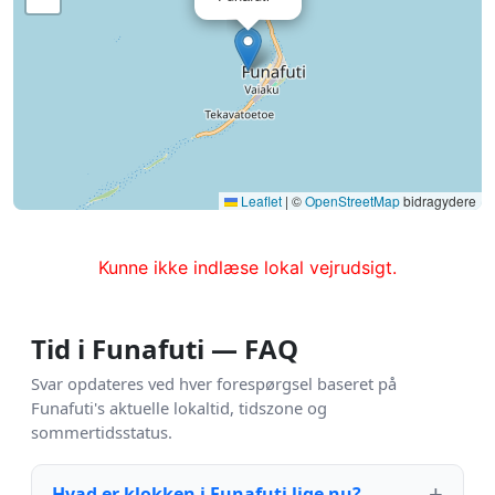
Leaflet
|
©
OpenStreetMap
bidragydere
Kunne ikke indlæse lokal vejrudsigt.
Tid i Funafuti — FAQ
Svar opdateres ved hver forespørgsel baseret på
Funafuti's aktuelle lokaltid, tidszone og
sommertidsstatus.
Hvad er klokken i Funafuti lige nu?