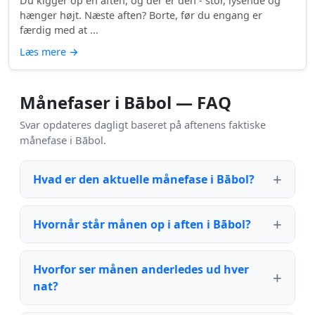
Du kigger op en aften, og der er den - stor, lysende og
hænger højt. Næste aften? Borte, før du engang er
færdig med at ...
Læs mere
→
Månefaser i Bābol — FAQ
Svar opdateres dagligt baseret på aftenens faktiske
månefase i Bābol.
Hvad er den aktuelle månefase i Bābol?
Hvornår står månen op i aften i Bābol?
Hvorfor ser månen anderledes ud hver
nat?