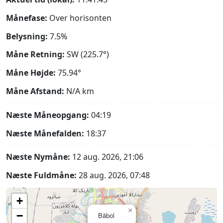
Månefase:
Over horisonten
Belysning:
7.5%
Måne Retning:
SW (225.7°)
Måne Højde:
75.94°
Måne Afstand:
N/A
km
Næste Måneopgang:
04:19
Næste Månefalden:
18:37
Næste Nymåne:
12 aug. 2026, 21:06
Næste Fuldmåne:
28 aug. 2026, 07:48
+
×
−
Bābol