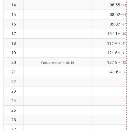
14
06:55
( 82°
↑
15
08:02
( 90°
↑
16
09:07
( 98°
↑
17
10:11
( 106°
↑
18
11:14
( 113°
↑
19
12:16
( 118°
↑
20
13:18
( 123°
↑
Første kvarter kl 06:16
21
14:16
( 125°
↑
22
23
24
25
26
27