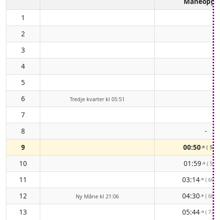
Måneopga
1
2
3
4
5
6
Tredje kvarter kl 05:51
7
8
-
9
00:50
( 54°
↑
10
01:59
( 56°
↑
11
03:14
( 60° 
↑
12
04:30
( 66° 
Ny Måne kl 21:06
↑
13
05:44
( 73° 
↑