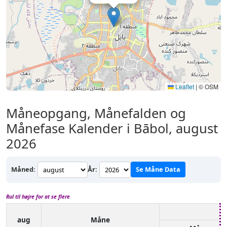
Leaflet
|
© OSM
Måneopgang, Månefalden og
Månefase Kalender i Bābol, august
2026
Måned:
År:
Se Måne Data
Rul til højre for at se flere
aug
Måne