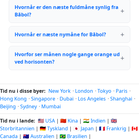
Hvornår er den næste fuldmåne synlig fra
Bābol?
Hvornår er næste nymåne for Bābol?
Hvorfor ser månen nogle gange orange ud
ved horisonten?
Tid nu i disse byer:
New York
·
London
·
Tokyo
·
Paris
·
Hong Kong
·
Singapore
·
Dubai
·
Los Angeles
·
Shanghai
·
Beijing
·
Sydney
·
Mumbai
Tid nu i lande:
🇺🇸 USA
|
🇨🇳 Kina
|
🇮🇳 Indien
|
🇬🇧
Storbritannien
|
🇩🇪 Tyskland
|
🇯🇵 Japan
|
🇫🇷 Frankrig
|
🇨🇦
Canada
|
🇦🇺 Australien
|
🇧🇷 Brasilien
|