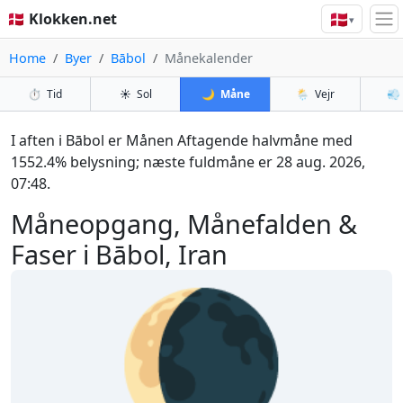
🇩🇰
🇩🇰 Klokken.net
▾
Home
Byer
Bābol
Månekalender
⏱️
Tid
☀️
Sol
🌙
Måne
🌦️
Vejr
💨
I aften i Bābol er Månen Aftagende halvmåne med
1552.4% belysning; næste fuldmåne er 28 aug. 2026,
07:48.
Måneopgang, Månefalden &
Faser i Bābol, Iran
🌘