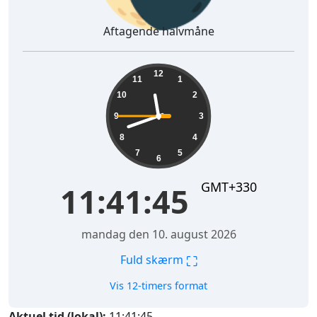
Aftagende halvmåne
11:41:46
12
11
1
10
2
9
3
8
4
7
5
6
GMT+330
11:41:46
mandag den 10. august 2026
⛶
Fuld skærm
Vis 12-timers format
Aktuel tid (lokal):
11:41:46