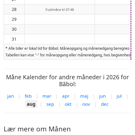
28
Fuldmåne kl 07:48
29
30
31
* Alle tider er lokal tid for Bābol. Måneopgang og månenedgang beregnes fo
Tabellen kan vise "-" for måneopgang eller månenedgang, hvis begivenheden 
Måne Kalender for andre måneder i 2026 for
Bābol:
jan
|
feb
|
mar
|
apr
|
maj
|
jun
|
jul
|
aug
|
sep
|
okt
|
nov
|
dec
Lær mere om Månen