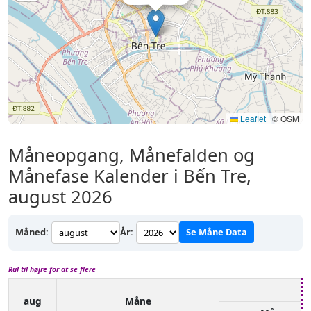
Leaflet
|
© OSM
Måneopgang, Månefalden og
Månefase Kalender i Bến Tre,
august 2026
Måned:
År:
Se Måne Data
Rul til højre for at se flere
aug
Måne