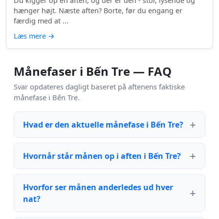
Du kigger op en aften, og der er den - stor, lysende og
hænger højt. Næste aften? Borte, før du engang er
færdig med at ...
Læs mere
→
Månefaser i Bến Tre — FAQ
Svar opdateres dagligt baseret på aftenens faktiske
månefase i Bến Tre.
Hvad er den aktuelle månefase i Bến Tre?
Hvornår står månen op i aften i Bến Tre?
Hvorfor ser månen anderledes ud hver
nat?