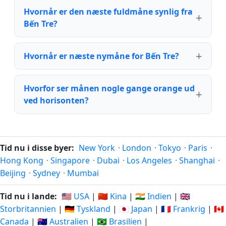
Hvornår er den næste fuldmåne synlig fra
Bến Tre?
Hvornår er næste nymåne for Bến Tre?
Hvorfor ser månen nogle gange orange ud
ved horisonten?
Tid nu i disse byer:
New York
·
London
·
Tokyo
·
Paris
·
Hong Kong
·
Singapore
·
Dubai
·
Los Angeles
·
Shanghai
·
Beijing
·
Sydney
·
Mumbai
Tid nu i lande:
🇺🇸 USA
|
🇨🇳 Kina
|
🇮🇳 Indien
|
🇬🇧
Storbritannien
|
🇩🇪 Tyskland
|
🇯🇵 Japan
|
🇫🇷 Frankrig
|
🇨🇦
Canada
|
🇦🇺 Australien
|
🇧🇷 Brasilien
|