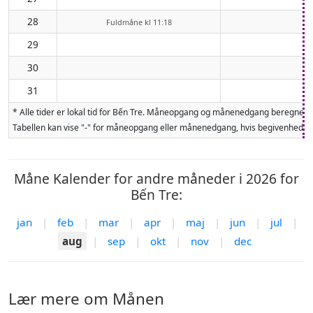
28
Fuldmåne kl 11:18
29
30
31
* Alle tider er lokal tid for Bến Tre. Måneopgang og månenedgang beregnes 
Tabellen kan vise "-" for måneopgang eller månenedgang, hvis begivenheden 
Måne Kalender for andre måneder i 2026 for
Bến Tre:
jan
|
feb
|
mar
|
apr
|
maj
|
jun
|
jul
|
aug
|
sep
|
okt
|
nov
|
dec
Lær mere om Månen