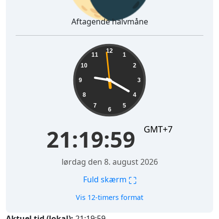
Aftagende halvmåne
21:20:00
12
11
1
10
2
9
3
8
4
7
5
6
GMT+7
21:20:00
lørdag den 8. august 2026
⛶
Fuld skærm
Vis 12-timers format
Aktuel tid (lokal):
21:20:00