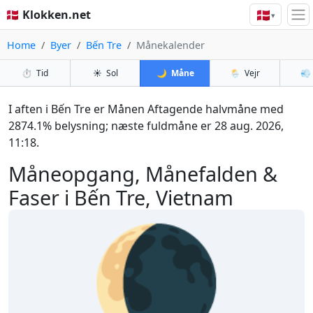
🇩🇰
🇩🇰 Klokken.net
▾
Home
Byer
Bến Tre
Månekalender
⏱️
Tid
☀️
Sol
🌙
Måne
🌦️
Vejr
💨
I aften i Bến Tre er Månen Aftagende halvmåne med
2874.1% belysning; næste fuldmåne er 28 aug. 2026,
11:18.
Måneopgang, Månefalden &
Faser i Bến Tre, Vietnam
🌘