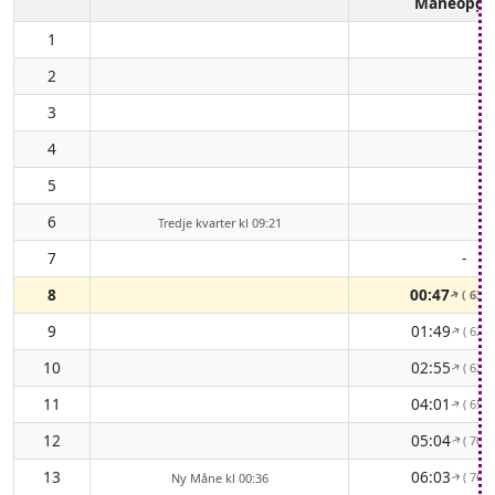
Måneopga
1
2
3
4
5
6
Tredje kvarter kl 09:21
7
-
8
00:47
( 63°
↑
9
01:49
( 62°
↑
10
02:55
( 62°
↑
11
04:01
( 65°
↑
12
05:04
( 70°
↑
13
06:03
( 76°
Ny Måne kl 00:36
↑