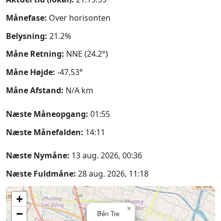
Månefase:
Over horisonten
Belysning:
21.2%
Måne Retning:
NNE (24.2°)
Måne Højde:
-47.53°
Måne Afstand:
N/A
km
Næste Måneopgang:
01:55
Næste Månefalden:
14:11
Næste Nymåne:
13 aug. 2026, 00:36
Næste Fuldmåne:
28 aug. 2026, 11:18
+
×
−
Bến Tre