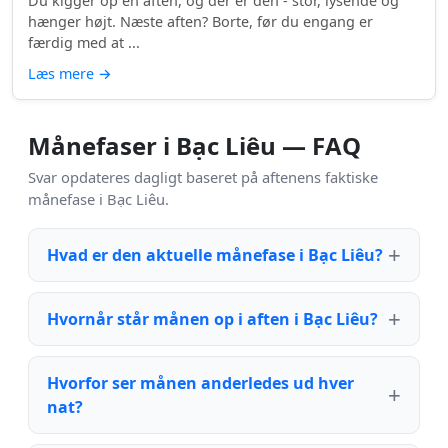
Du kigger op en aften, og der er den - stor, lysende og
hænger højt. Næste aften? Borte, før du engang er
færdig med at ...
Læs mere
→
Månefaser i Bạc Liêu — FAQ
Svar opdateres dagligt baseret på aftenens faktiske
månefase i Bạc Liêu.
Hvad er den aktuelle månefase i Bạc Liêu?
Hvornår står månen op i aften i Bạc Liêu?
Hvorfor ser månen anderledes ud hver
nat?