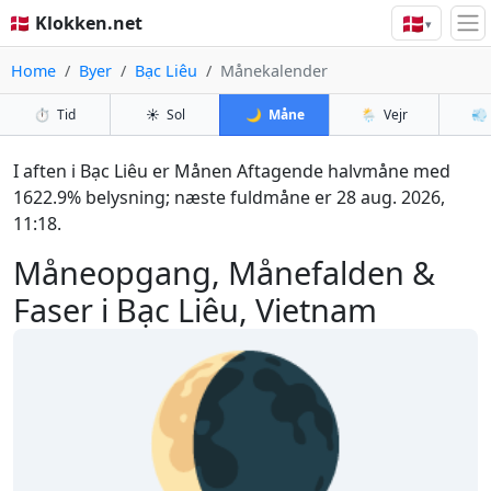
🇩🇰
🇩🇰 Klokken.net
▾
Home
Byer
Bạc Liêu
Månekalender
⏱️
Tid
☀️
Sol
🌙
Måne
🌦️
Vejr
💨
I aften i Bạc Liêu er Månen Aftagende halvmåne med
1622.9% belysning; næste fuldmåne er 28 aug. 2026,
11:18.
Måneopgang, Månefalden &
Faser i Bạc Liêu, Vietnam
🌘