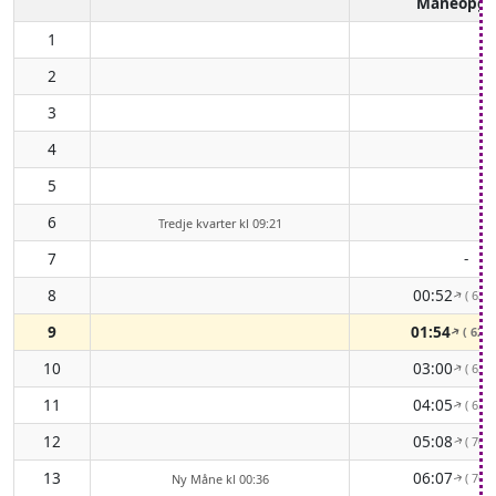
Måneopga
1
2
3
4
5
6
Tredje kvarter kl 09:21
7
-
8
00:52
( 63°
↑
9
01:54
( 62°
↑
10
03:00
( 62°
↑
11
04:05
( 65°
↑
12
05:08
( 70°
↑
13
06:07
( 76°
Ny Måne kl 00:36
↑