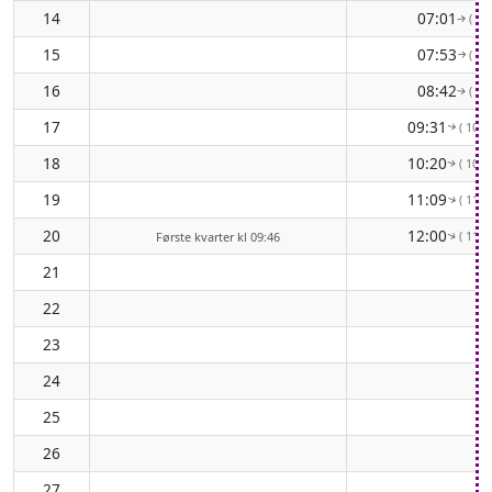
14
07:01
( 82
↑
15
07:53
( 89
↑
16
08:42
( 96
↑
17
09:31
( 102°
↑
18
10:20
( 107°
↑
19
11:09
( 112°
↑
20
12:00
( 115°
Første kvarter kl 09:46
↑
21
22
23
24
25
26
27