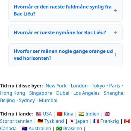
Hvornår er den næste fuldmåne synlig fra
Bạc Liêu?
Hvornår er næste nymåne for Bạc Liêu?
Hvorfor ser månen nogle gange orange ud
ved horisonten?
Tid nu i disse byer:
New York
·
London
·
Tokyo
·
Paris
·
Hong Kong
·
Singapore
·
Dubai
·
Los Angeles
·
Shanghai
·
Beijing
·
Sydney
·
Mumbai
Tid nu i lande:
🇺🇸 USA
|
🇨🇳 Kina
|
🇮🇳 Indien
|
🇬🇧
Storbritannien
|
🇩🇪 Tyskland
|
🇯🇵 Japan
|
🇫🇷 Frankrig
|
🇨🇦
Canada
|
🇦🇺 Australien
|
🇧🇷 Brasilien
|