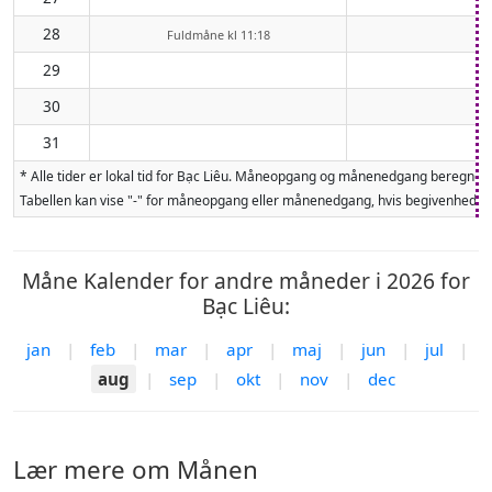
28
Fuldmåne kl 11:18
29
30
31
* Alle tider er lokal tid for Bạc Liêu. Måneopgang og månenedgang beregnes
Tabellen kan vise "-" for måneopgang eller månenedgang, hvis begivenheden 
Måne Kalender for andre måneder i 2026 for
Bạc Liêu:
jan
|
feb
|
mar
|
apr
|
maj
|
jun
|
jul
|
aug
|
sep
|
okt
|
nov
|
dec
Lær mere om Månen