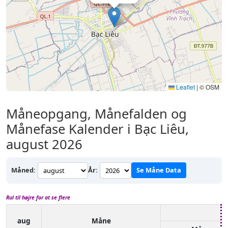
Leaflet
|
© OSM
Måneopgang, Månefalden og
Månefase Kalender i Bạc Liêu,
august 2026
Måned:
År:
Se Måne Data
Rul til højre for at se flere
aug
Måne