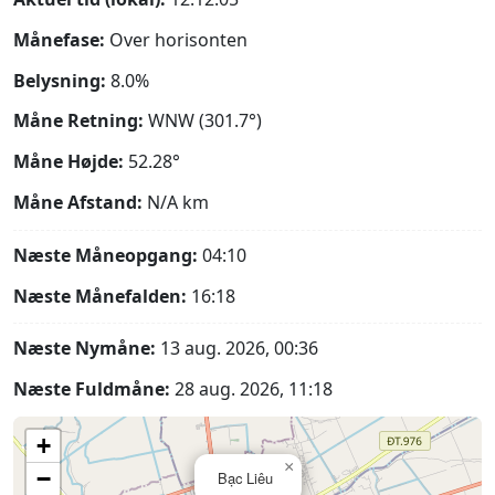
Månefase:
Over horisonten
Belysning:
8.0%
Måne Retning:
WNW (301.7°)
Måne Højde:
52.28°
Måne Afstand:
N/A
km
Næste Måneopgang:
04:10
Næste Månefalden:
16:18
Næste Nymåne:
13 aug. 2026, 00:36
Næste Fuldmåne:
28 aug. 2026, 11:18
+
×
−
Bạc Liêu