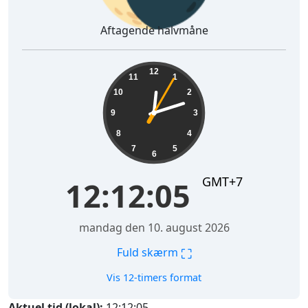
Aftagende halvmåne
12:12:06
12
11
1
10
2
9
3
8
4
7
5
6
GMT+7
12:12:06
mandag den 10. august 2026
⛶
Fuld skærm
Vis 12-timers format
Aktuel tid (lokal):
12:12:06