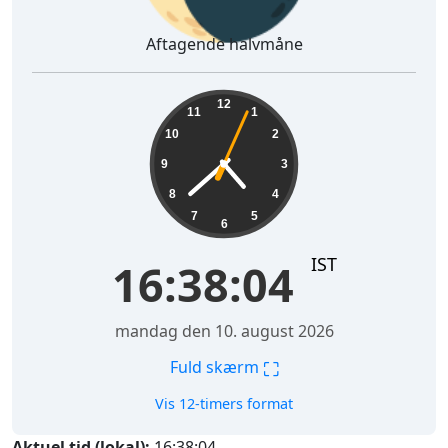
Aftagende halvmåne
16:38:05
12
11
1
10
2
9
3
8
4
7
5
6
IST
16:38:05
mandag den 10. august 2026
⛶
Fuld skærm
Vis 12-timers format
Aktuel tid (lokal):
16:38:05