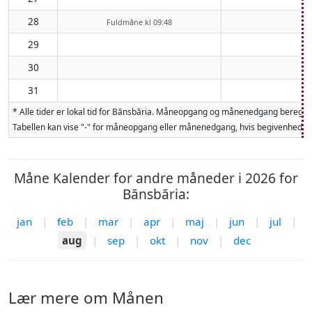
28
Fuldmåne kl 09:48
29
30
31
* Alle tider er lokal tid for Bānsbāria. Måneopgang og månenedgang beregne
Tabellen kan vise "-" for måneopgang eller månenedgang, hvis begivenheden 
Måne Kalender for andre måneder i 2026 for
Bānsbāria:
jan
|
feb
|
mar
|
apr
|
maj
|
jun
|
jul
|
aug
|
sep
|
okt
|
nov
|
dec
Lær mere om Månen