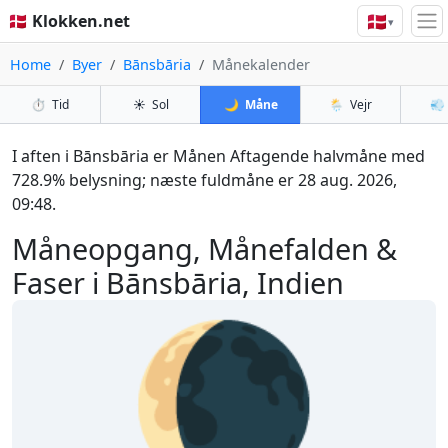
🇩🇰
🇩🇰 Klokken.net
▾
Home
Byer
Bānsbāria
Månekalender
⏱️
Tid
☀️
Sol
🌙
Måne
🌦️
Vejr
💨
I aften i Bānsbāria er Månen Aftagende halvmåne med
728.9% belysning; næste fuldmåne er 28 aug. 2026,
09:48.
Måneopgang, Månefalden &
Faser i Bānsbāria, Indien
🌘