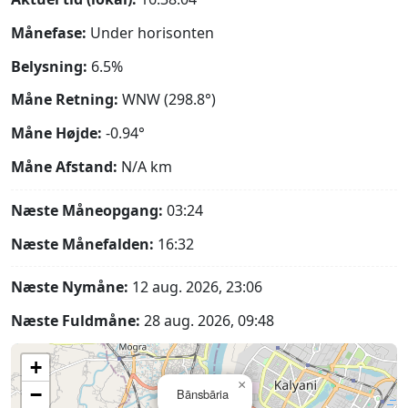
Månefase:
Under horisonten
Belysning:
6.5%
Måne Retning:
WNW (298.8°)
Måne Højde:
-0.94°
Måne Afstand:
N/A
km
Næste Måneopgang:
03:24
Næste Månefalden:
16:32
Næste Nymåne:
12 aug. 2026, 23:06
Næste Fuldmåne:
28 aug. 2026, 09:48
+
×
−
Bānsbāria