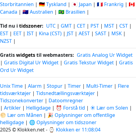
Storbritannien
|
🇩🇪 Tyskland
|
🇯🇵 Japan
|
🇫🇷 Frankrig
|
🇨🇦
Canada
|
🇦🇺 Australien
|
🇧🇷 Brasilien
|
Tid nu i
tidszoner
:
UTC
|
GMT
|
CET
|
PST
|
MST
|
CST
|
EST
|
EET
|
IST
|
Kina (CST)
|
JST
|
AEST
|
SAST
|
MSK
|
NZST
|
Gratis
widgets
til webmasters:
Gratis Analog Ur Widget
|
Gratis Digital Ur Widget
|
Gratis Tekstur Widget
|
Gratis
Ord Ur Widget
Unix Time
|
Alarm
|
Stopur
|
Timer
|
Multi-Timer
|
Flere
tidsværktøjer
|
Tidsnedtællingsværktøjer
|
Tidszonekonverter
|
Datoomregner
|
Artikler
|
Helligdage
|
⏰ Forstå tid
|
☀️ Lær om Solen
|
🌕 Lær om Månen
|
🎉 Oplysninger om offentlige
helligdage
|
🌐 Oplysninger om tidszoner
2025 © Klokken.net - ⌚
Klokken er 11:08:05