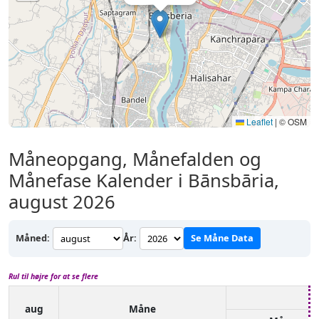
Leaflet
|
© OSM
Måneopgang, Månefalden og
Månefase Kalender i Bānsbāria,
august 2026
Måned:
År:
Se Måne Data
Rul til højre for at se flere
aug
Måne