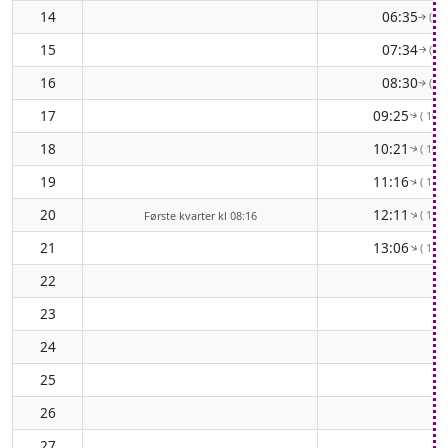
14
06:35
( 82
↑
15
07:34
( 89
↑
16
08:30
( 96
↑
17
09:25
( 103
↑
18
10:21
( 109
↑
19
11:16
( 114
↑
20
12:11
( 118
↑
Første kvarter kl 08:16
21
13:06
( 120
↑
22
23
24
25
26
27