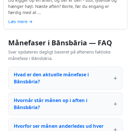
Du kigger op en aften, og der er den - stor, lysende og
hænger højt. Næste aften? Borte, før du engang er
færdig med at ...
Læs mere
→
Månefaser i Bānsbāria — FAQ
Svar opdateres dagligt baseret på aftenens faktiske
månefase i Bānsbāria.
Hvad er den aktuelle månefase i
Bānsbāria?
Hvornår står månen op i aften i
Bānsbāria?
Hvorfor ser månen anderledes ud hver