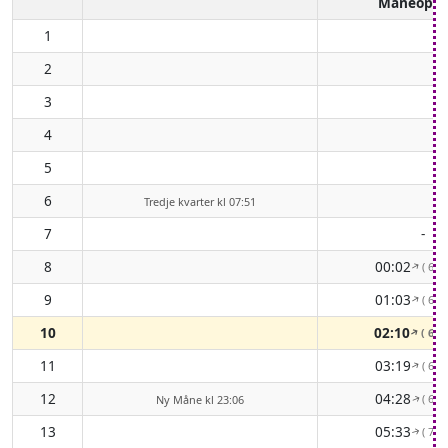
Måneopg
1
2
3
4
5
6
Tredje kvarter kl 07:51
7
-
8
00:02
( 61°
↑
9
01:03
( 60°
↑
10
02:10
( 60°
↑
11
03:19
( 63°
↑
12
04:28
( 68°
Ny Måne kl 23:06
↑
13
05:33
( 75°
↑