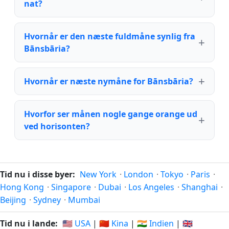
nat?
Hvornår er den næste fuldmåne synlig fra
Bānsbāria?
Hvornår er næste nymåne for Bānsbāria?
Hvorfor ser månen nogle gange orange ud
ved horisonten?
Tid nu i disse byer:
New York
·
London
·
Tokyo
·
Paris
·
Hong Kong
·
Singapore
·
Dubai
·
Los Angeles
·
Shanghai
·
Beijing
·
Sydney
·
Mumbai
Tid nu i lande:
🇺🇸 USA
|
🇨🇳 Kina
|
🇮🇳 Indien
|
🇬🇧