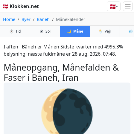
🇩🇰
🇩🇰 Klokken.net
▾
Home
Byer
Bāneh
Månekalender
⏱️
Tid
☀️
Sol
🌙
Måne
🌦️
Vejr
💨
I aften i Bāneh er Månen Sidste kvarter med 4995.3%
belysning; næste fuldmåne er 28 aug. 2026, 07:48.
Måneopgang, Månefalden &
Faser i Bāneh, Iran
🌘