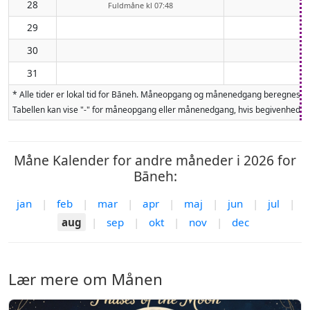
28
Fuldmåne kl 07:48
29
30
31
* Alle tider er lokal tid for Bāneh. Måneopgang og månenedgang beregnes fo
Tabellen kan vise "-" for måneopgang eller månenedgang, hvis begivenheden 
Måne Kalender for andre måneder i 2026 for
Bāneh:
jan
|
feb
|
mar
|
apr
|
maj
|
jun
|
jul
|
aug
|
sep
|
okt
|
nov
|
dec
Lær mere om Månen