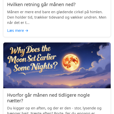
Hvilken retning går månen ned?
Månen er mere end bare en glødende cirkel på himlen.
Den holder tid, trækker tidevand og vækker undren. Men
når det er t...
Læs mere
→
Hvorfor går månen ned tidligere nogle
nætter?
Du kigger op en aften, og der er den - stor, lysende og
hænger højt. Næste aften? Borte, før du engang er