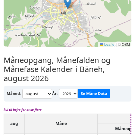
Leaflet
|
© OSM
Måneopgang, Månefalden og
Månefase Kalender i Bāneh,
august 2026
Måned:
År:
Se Måne Data
Rul til højre for at se flere
aug
Måne
Måneopg