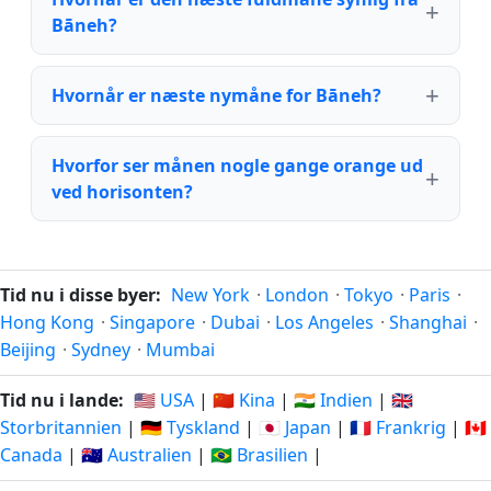
Bāneh?
Hvornår er næste nymåne for Bāneh?
Hvorfor ser månen nogle gange orange ud
ved horisonten?
Tid nu i disse byer:
New York
·
London
·
Tokyo
·
Paris
·
Hong Kong
·
Singapore
·
Dubai
·
Los Angeles
·
Shanghai
·
Beijing
·
Sydney
·
Mumbai
Tid nu i lande:
🇺🇸 USA
|
🇨🇳 Kina
|
🇮🇳 Indien
|
🇬🇧
Storbritannien
|
🇩🇪 Tyskland
|
🇯🇵 Japan
|
🇫🇷 Frankrig
|
🇨🇦
Canada
|
🇦🇺 Australien
|
🇧🇷 Brasilien
|