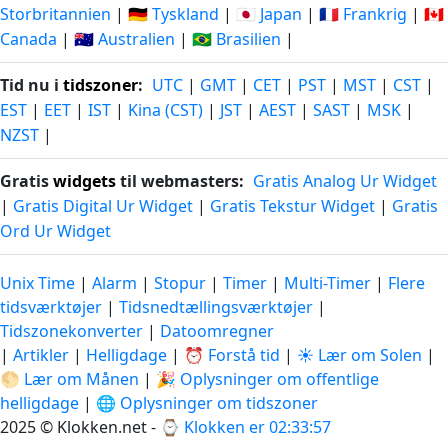
Storbritannien
|
🇩🇪 Tyskland
|
🇯🇵 Japan
|
🇫🇷 Frankrig
|
🇨🇦
Canada
|
🇦🇺 Australien
|
🇧🇷 Brasilien
|
Tid nu i
tidszoner
:
UTC
|
GMT
|
CET
|
PST
|
MST
|
CST
|
EST
|
EET
|
IST
|
Kina (CST)
|
JST
|
AEST
|
SAST
|
MSK
|
NZST
|
Gratis
widgets
til webmasters:
Gratis Analog Ur Widget
|
Gratis Digital Ur Widget
|
Gratis Tekstur Widget
|
Gratis
Ord Ur Widget
Unix Time
|
Alarm
|
Stopur
|
Timer
|
Multi-Timer
|
Flere
tidsværktøjer
|
Tidsnedtællingsværktøjer
|
Tidszonekonverter
|
Datoomregner
|
Artikler
|
Helligdage
|
⏰ Forstå tid
|
☀️ Lær om Solen
|
🌕 Lær om Månen
|
🎉 Oplysninger om offentlige
helligdage
|
🌐 Oplysninger om tidszoner
2025 © Klokken.net - ⌚
Klokken er 02:33:58