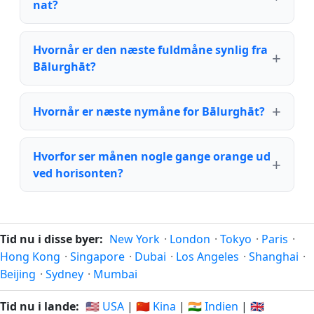
nat?
Hvornår er den næste fuldmåne synlig fra
Bālurghāt?
Hvornår er næste nymåne for Bālurghāt?
Hvorfor ser månen nogle gange orange ud
ved horisonten?
Tid nu i disse byer:
New York
·
London
·
Tokyo
·
Paris
·
Hong Kong
·
Singapore
·
Dubai
·
Los Angeles
·
Shanghai
·
Beijing
·
Sydney
·
Mumbai
Tid nu i lande:
🇺🇸 USA
|
🇨🇳 Kina
|
🇮🇳 Indien
|
🇬🇧