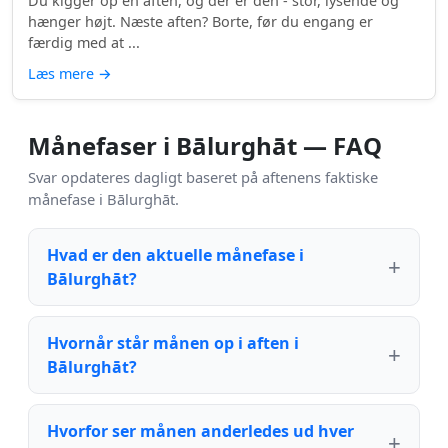
Du kigger op en aften, og der er den - stor, lysende og
hænger højt. Næste aften? Borte, før du engang er
færdig med at ...
Læs mere
→
Månefaser i Bālurghāt — FAQ
Svar opdateres dagligt baseret på aftenens faktiske
månefase i Bālurghāt.
Hvad er den aktuelle månefase i
Bālurghāt?
Hvornår står månen op i aften i
Bālurghāt?
Hvorfor ser månen anderledes ud hver