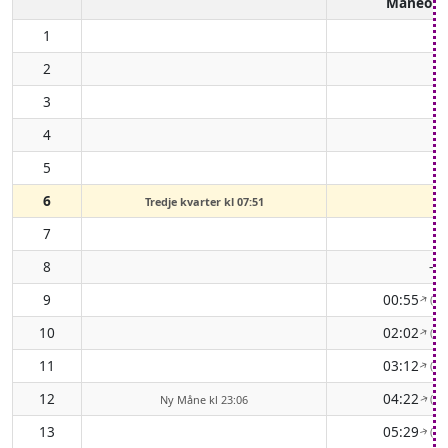
Måneop
1
2
3
4
5
6
Tredje kvarter kl 07:51
7
8
-
9
00:55
( 5
↑
10
02:02
( 6
↑
11
03:12
( 6
↑
12
04:22
( 6
Ny Måne kl 23:06
↑
13
05:29
( 7
↑