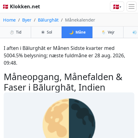
🇩🇰
🇩🇰 Klokken.net
▾
Home
Byer
Bālurghāt
Månekalender
⏱️
Tid
☀️
Sol
🌙
Måne
🌦️
Vejr
💨
I aften i Bālurghāt er Månen Sidste kvarter med
5004.5% belysning; næste fuldmåne er 28 aug. 2026,
09:48.
Måneopgang, Månefalden &
Faser i Bālurghāt, Indien
🌗