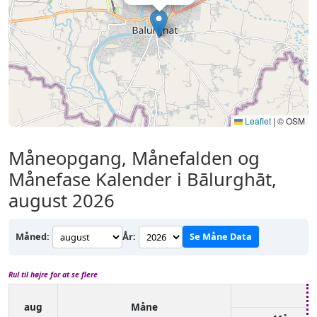
Leaflet
|
© OSM
Måneopgang, Månefalden og
Månefase Kalender i Bālurghāt,
august 2026
Måned:
År:
Se Måne Data
Rul til højre for at se flere
aug
Måne