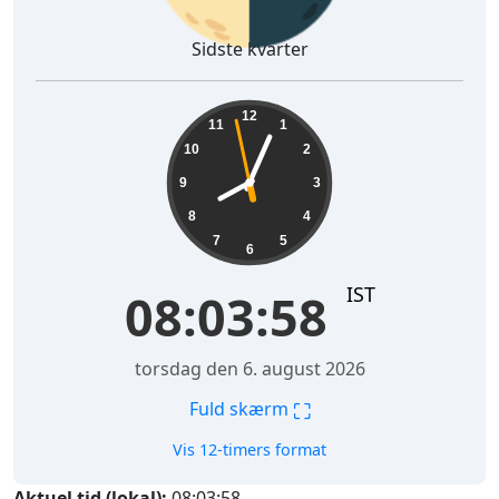
Sidste kvarter
08:03:59
12
11
1
10
2
9
3
8
4
7
5
6
IST
08:03:59
torsdag den 6. august 2026
⛶
Fuld skærm
Vis 12-timers format
Aktuel tid (lokal):
08:03:59