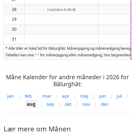
28
Fuldmåne kl 09:48
29
30
31
* Alle tider er lokal tid for Bālurghāt. Måneopgang og månenedgang beregne
Tabellen kan vise "-" for måneopgang eller månenedgang, hvis begivenheden 
Måne Kalender for andre måneder i 2026 for
Bālurghāt:
jan
|
feb
|
mar
|
apr
|
maj
|
jun
|
jul
|
aug
|
sep
|
okt
|
nov
|
dec
Lær mere om Månen