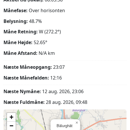
Månefase:
Over horisonten
Belysning:
48.7%
Måne Retning:
W (272.2°)
Måne Højde:
52.65°
Måne Afstand:
N/A
km
Næste Måneopgang:
23:07
Næste Månefalden:
12:16
Næste Nymåne:
12 aug. 2026, 23:06
Næste Fuldmåne:
28 aug. 2026, 09:48
+
×
−
Bālurghāt