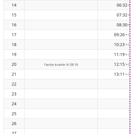
14
06:32
( 
↑
15
07:32
( 
↑
16
08:30
( 
↑
17
09:26
( 10
↑
18
10:23
( 10
↑
19
11:19
( 11
↑
20
12:15
( 11
↑
Første kvarter kl 08:16
21
13:11
( 12
↑
22
23
24
25
26
27