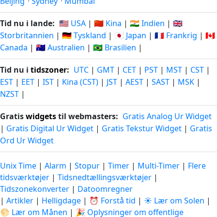
Beijing
·
Sydney
·
Mumbai
Tid nu i lande:
🇺🇸 USA
|
🇨🇳 Kina
|
🇮🇳 Indien
|
🇬🇧
Storbritannien
|
🇩🇪 Tyskland
|
🇯🇵 Japan
|
🇫🇷 Frankrig
|
🇨🇦
Canada
|
🇦🇺 Australien
|
🇧🇷 Brasilien
|
Tid nu i
tidszoner
:
UTC
|
GMT
|
CET
|
PST
|
MST
|
CST
|
EST
|
EET
|
IST
|
Kina (CST)
|
JST
|
AEST
|
SAST
|
MSK
|
NZST
|
Gratis
widgets
til webmasters:
Gratis Analog Ur Widget
|
Gratis Digital Ur Widget
|
Gratis Tekstur Widget
|
Gratis
Ord Ur Widget
Unix Time
|
Alarm
|
Stopur
|
Timer
|
Multi-Timer
|
Flere
tidsværktøjer
|
Tidsnedtællingsværktøjer
|
Tidszonekonverter
|
Datoomregner
|
Artikler
|
Helligdage
|
⏰ Forstå tid
|
☀️ Lær om Solen
|
🌕 Lær om Månen
|
🎉 Oplysninger om offentlige