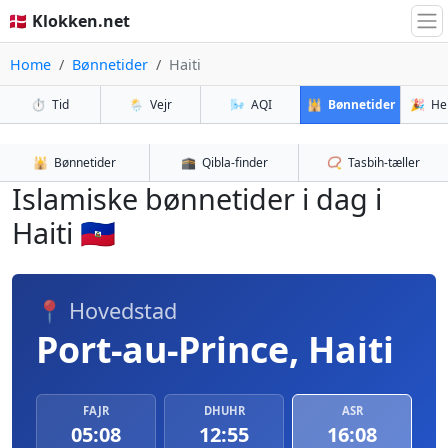
🇩🇰 Klokken.net
Home
Bønnetider
Haiti
⏱️
Tid
🌦️
Vejr
🌬️
AQI
🕌
Bønnetider
🎉
He
🕌
Bønnetider
🕋
Qibla-finder
📿
Tasbih-tæller
Islamiske bønnetider i dag i
Haiti 🇭🇹
📍 Hovedstad
Port-au-Prince, Haiti
FAJR
DHUHR
ASR
05:08
12:55
16:08