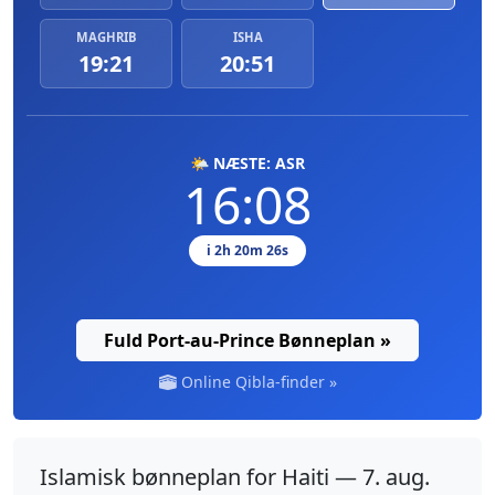
MAGHRIB
ISHA
19:21
20:51
🌤️ NÆSTE: ASR
16:08
i 2h 20m 25s
Fuld Port-au-Prince Bønneplan »
Online Qibla-finder »
Islamisk bønneplan for Haiti — 7. aug.