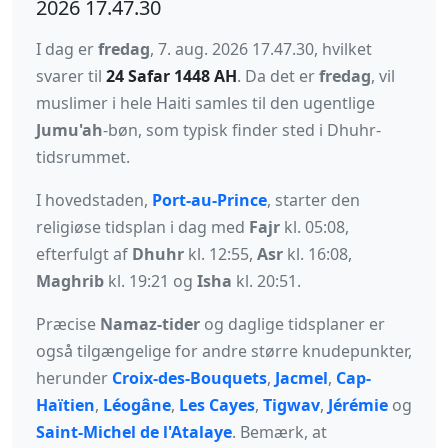
2026 17.47.30
I dag er
fredag
, 7. aug. 2026 17.47.30, hvilket
svarer til
24 Safar 1448 AH
. Da det er
fredag
, vil
muslimer i hele Haiti samles til den ugentlige
Jumu'ah
-bøn, som typisk finder sted i Dhuhr-
tidsrummet.
I hovedstaden,
Port-au-Prince
, starter den
religiøse tidsplan i dag med
Fajr
kl. 05:08,
efterfulgt af
Dhuhr
kl. 12:55,
Asr
kl. 16:08,
Maghrib
kl. 19:21 og
Isha
kl. 20:51.
Præcise
Namaz-tider
og daglige tidsplaner er
også tilgængelige for andre større knudepunkter,
herunder
Croix-des-Bouquets
,
Jacmel
,
Cap-
Haïtien
,
Léogâne
,
Les Cayes
,
Tigwav
,
Jérémie
og
Saint-Michel de l'Atalaye
. Bemærk, at