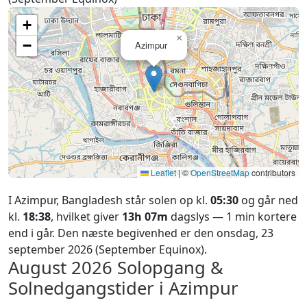
+
×
−
Azimpur
Leaflet
|
©
OpenStreetMap
contributors
I Azimpur, Bangladesh står solen op kl.
05:30
og går ned
kl.
18:38
, hvilket giver
13h 07m
dagslys — 1 min kortere
end i går. Den næste begivenhed er den onsdag, 23
september 2026 (September Equinox).
August 2026
Solopgang &
Solnedgangstider i Azimpur