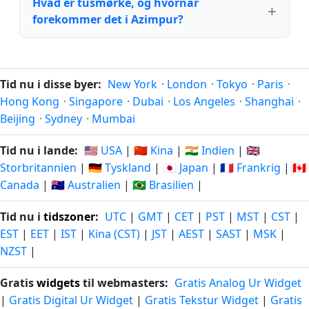
Hvad er tusmørke, og hvornår
forekommer det i Azimpur?
Tid nu i disse byer:
New York
·
London
·
Tokyo
·
Paris
·
Hong Kong
·
Singapore
·
Dubai
·
Los Angeles
·
Shanghai
·
Beijing
·
Sydney
·
Mumbai
Tid nu i lande:
🇺🇸 USA
|
🇨🇳 Kina
|
🇮🇳 Indien
|
🇬🇧
Storbritannien
|
🇩🇪 Tyskland
|
🇯🇵 Japan
|
🇫🇷 Frankrig
|
🇨🇦
Canada
|
🇦🇺 Australien
|
🇧🇷 Brasilien
|
Tid nu i
tidszoner
:
UTC
|
GMT
|
CET
|
PST
|
MST
|
CST
|
EST
|
EET
|
IST
|
Kina (CST)
|
JST
|
AEST
|
SAST
|
MSK
|
NZST
|
Gratis
widgets
til webmasters:
Gratis Analog Ur Widget
|
Gratis Digital Ur Widget
|
Gratis Tekstur Widget
|
Gratis