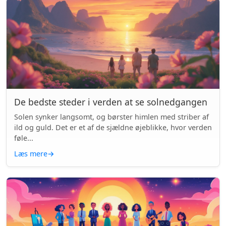
De bedste steder i verden at se solnedgangen
Solen synker langsomt, og børster himlen med striber af
ild og guld. Det er et af de sjældne øjeblikke, hvor verden
føle...
Læs mere
→