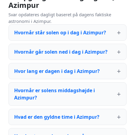
Azimpur
Svar opdateres dagligt baseret på dagens faktiske
astronomi i Azimpur.
Hvornår står solen op i dag i Azimpur?
Hvornår går solen ned i dag i Azimpur?
Hvor lang er dagen i dag i Azimpur?
Hvornår er solens middagshøjde i
Azimpur?
Hvad er den gyldne time i Azimpur?