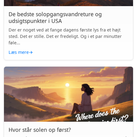
De bedste solopgangsvandreture og
udsigtspunkter i USA
Der er noget ved at fange dagens første lys fra et højt
sted. Det er stille. Det er fredeligt. Og i et par minutter
føle...
Læs mere
→
Hvor står solen op først?