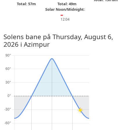
Total: 57m
Total: 49m
Solar Noon/Midnight:
━
12:04
Solens bane på
Thursday, August 6,
2026
i Azimpur