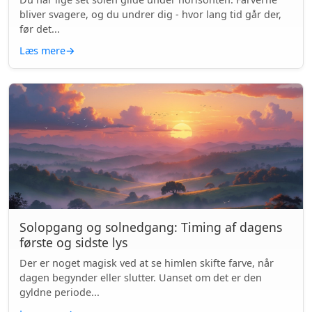
bliver svagere, og du undrer dig - hvor lang tid går der,
før det...
Læs mere
→
Solopgang og solnedgang: Timing af dagens
første og sidste lys
Der er noget magisk ved at se himlen skifte farve, når
dagen begynder eller slutter. Uanset om det er den
gyldne periode...