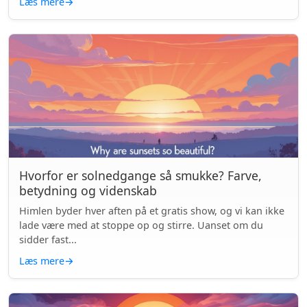
Læs mere
→
Hvorfor er solnedgange så smukke? Farve,
betydning og videnskab
Himlen byder hver aften på et gratis show, og vi kan ikke
lade være med at stoppe op og stirre. Uanset om du
sidder fast...
Læs mere
→