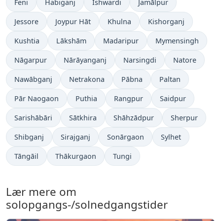
Feni
Habiganj
Ishwardi
Jamālpur
Jessore
Joypur Hāt
Khulna
Kishorganj
Kushtia
Lākshām
Madaripur
Mymensingh
Nāgarpur
Nārāyanganj
Narsingdi
Natore
Nawābganj
Netrakona
Pābna
Paltan
Pār Naogaon
Puthia
Rangpur
Saidpur
Sarishābāri
Sātkhira
Shāhzādpur
Sherpur
Shibganj
Sirajganj
Sonārgaon
Sylhet
Tāngāil
Thākurgaon
Tungi
Lær mere om
solopgangs-/solnedgangstider