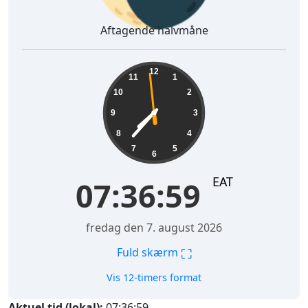
Aftagende halvmåne
07:37:00
12
11
1
10
2
9
3
8
4
7
5
6
EAT
07:37:00
fredag den 7. august 2026
⛶
Fuld skærm
Vis 12-timers format
Aktuel tid (lokal):
07:37:00