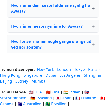
Hvornår er den næste fuldmåne synlig fra
Awasa?
Hvornår er næste nymåne for Awasa?
Hvorfor ser månen nogle gange orange ud
ved horisonten?
Tid nu i disse byer:
New York
·
London
·
Tokyo
·
Paris
·
Hong Kong
·
Singapore
·
Dubai
·
Los Angeles
·
Shanghai
·
Beijing
·
Sydney
·
Mumbai
Tid nu i lande:
🇺🇸 USA
|
🇨🇳 Kina
|
🇮🇳 Indien
|
🇬🇧
Storbritannien
|
🇩🇪 Tyskland
|
🇯🇵 Japan
|
🇫🇷 Frankrig
|
🇨🇦
Canada
|
🇦🇺 Australien
|
🇧🇷 Brasilien
|