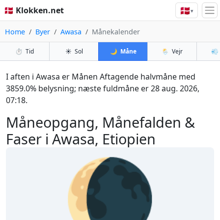
🇩🇰
🇩🇰 Klokken.net
▾
Home
Byer
Awasa
Månekalender
⏱️
Tid
☀️
Sol
🌙
Måne
🌦️
Vejr
💨
I aften i Awasa er Månen Aftagende halvmåne med
3859.0% belysning; næste fuldmåne er 28 aug. 2026,
07:18.
Måneopgang, Månefalden &
Faser i Awasa, Etiopien
🌘