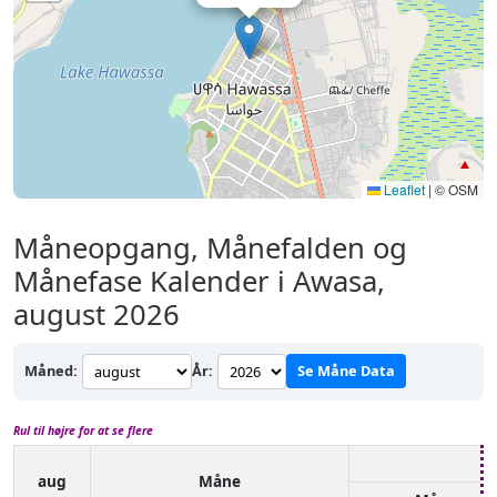
Leaflet
|
© OSM
Måneopgang, Månefalden og
Månefase Kalender i Awasa,
august 2026
Måned:
År:
Se Måne Data
Rul til højre for at se flere
aug
Måne