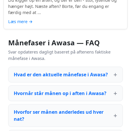
Du kigger op en aften, og der er den - stor, lysende og
hænger højt. Næste aften? Borte, før du engang er
færdig med at ...
Læs mere
→
Månefaser i Awasa — FAQ
Svar opdateres dagligt baseret på aftenens faktiske
månefase i Awasa.
Hvad er den aktuelle månefase i Awasa?
Hvornår står månen op i aften i Awasa?
Hvorfor ser månen anderledes ud hver
nat?