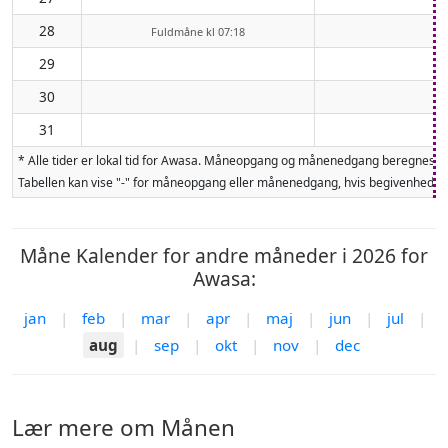
28
Fuldmåne kl 07:18
29
30
31
* Alle tider er lokal tid for Awasa. Måneopgang og månenedgang beregnes fo
Tabellen kan vise "-" for måneopgang eller månenedgang, hvis begivenheden 
Måne Kalender for andre måneder i 2026 for
Awasa:
jan
|
feb
|
mar
|
apr
|
maj
|
jun
|
jul
|
aug
|
sep
|
okt
|
nov
|
dec
Lær mere om Månen