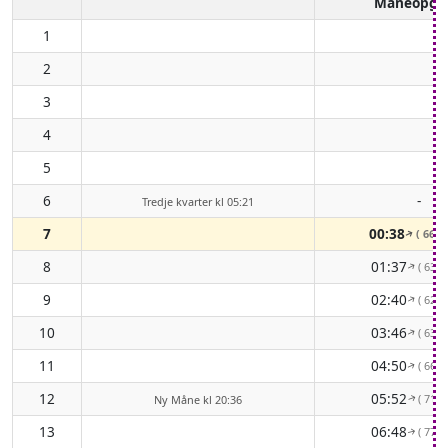
Måneopga
1
2
3
4
5
6
-
Tredje kvarter kl 05:21
7
00:38
( 66° 
↑
8
01:37
( 63° 
↑
9
02:40
( 62° 
↑
10
03:46
( 63° 
↑
11
04:50
( 66° 
↑
12
05:52
( 71° 
Ny Måne kl 20:36
↑
13
06:48
( 77° 
↑