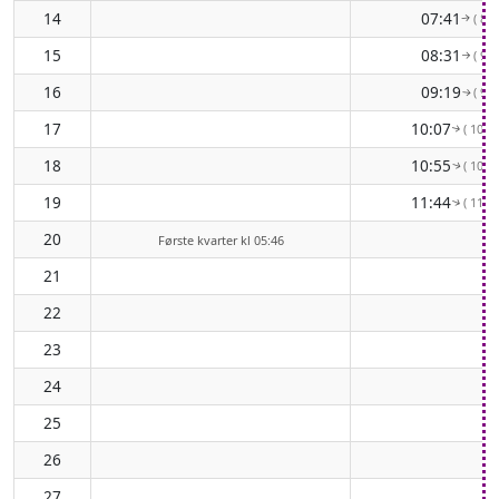
14
07:41
( 83°
↑
15
08:31
( 90°
↑
16
09:19
( 97°
↑
17
10:07
( 103°
↑
18
10:55
( 108°
↑
19
11:44
( 112°
↑
20
Første kvarter kl 05:46
21
22
23
24
25
26
27